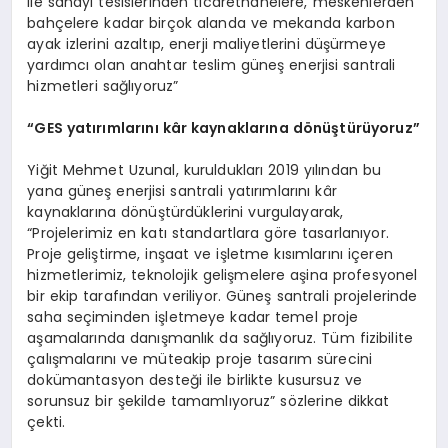
ile sanayi tesislerinden ticarethanelere, meskenlerden
bahçelere kadar birçok alanda ve mekanda karbon
ayak izlerini azaltıp, enerji maliyetlerini düşürmeye
yardımcı olan anahtar teslim güneş enerjisi santrali
hizmetleri sağlıyoruz”
“
GES yatırımlarını kâr kaynakları
na d
ö
nüştürüyoruz”
Yiğit Mehmet Uzunal, kuruldukları 2019 yılından bu
yana güneş enerjisi santrali yatırımlarını kâr
kaynaklarına dönüştürdüklerini vurgulayarak,
“Projelerimiz en katı standartlara göre tasarlanıyor.
Proje geliştirme, inşaat ve işletme kısımlarını içeren
hizmetlerimiz, teknolojik gelişmelere aşina profesyonel
bir ekip tarafından veriliyor. Güneş santrali projelerinde
saha seçiminden işletmeye kadar temel proje
aşamalarında danışmanlık da sağlıyoruz. Tüm fizibilite
çalışmalarını ve müteakip proje tasarım sürecini
dokümantasyon desteği ile birlikte kusursuz ve
sorunsuz bir şekilde tamamlıyoruz” sözlerine dikkat
çekti.