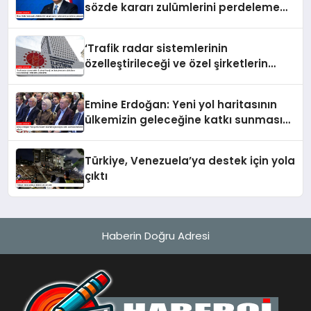
sözde kararı zulümlerini perdeleme
çabasıdır
‘Trafik radar sistemlerinin
özelleştirileceği ve özel şirketlerin
sürücülere ceza keseceği’ iddialarına
yalanlama
Emine Erdoğan: Yeni yol haritasının
ülkemizin geleceğine katkı sunmasını
temenni ederim
Türkiye, Venezuela’ya destek için yola
çıktı
Haberin Doğru Adresi