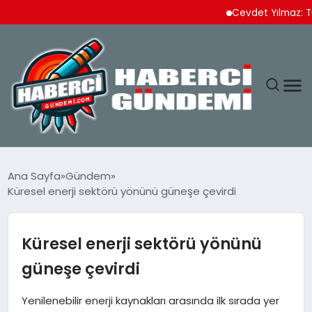
Cevdet Yılmaz: Türkiye İ
ANASAYFA
Ana Sayfa
Gündem
Küresel enerji sektörü yönünü güneşe çevirdi
YAŞAM
SPOR
Küresel enerji sektörü yönünü
güneşe çevirdi
EKONOMI
Yenilenebilir enerji kaynakları arasında ilk sırada yer
DÜNYA