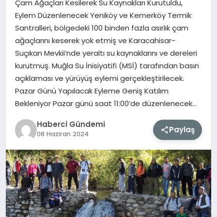
Çam Ağaçları Kesilerek Su Kaynakları Kurutuldu,
Eylem Düzenlenecek Yeniköy ve Kemerköy Termik
MAGAZIN
Santralleri, bölgedeki 100 binden fazla asırlık çam
ağaçlarını keserek yok etmiş ve Karacahisar-
EĞITIM
Suçıkan Mevkii’nde yeraltı su kaynaklarını ve dereleri
kurutmuş. Muğla Su İnisiyatifi (MSİ) tarafından basın
SAĞLIK
açıklaması ve yürüyüş eylemi gerçekleştirilecek.
Pazar Günü Yapılacak Eyleme Geniş Katılım
TEKNOLOJI
Bekleniyor Pazar günü saat 11:00’de düzenlenecek…
Haberci Gündemi
Paylaş
08 Haziran 2024