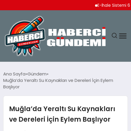
E-İhale Sistemi 6 Ayda 2
ANASAYFA
Ana Sayfa
Gündem
Muğla’da Yeraltı Su Kaynakları ve Dereleri İçin Eylem
YAŞAM
Başlıyor
SPOR
Muğla’da Yeraltı Su Kaynakları
EKONOMI
ve Dereleri İçin Eylem Başlıyor
DÜNYA