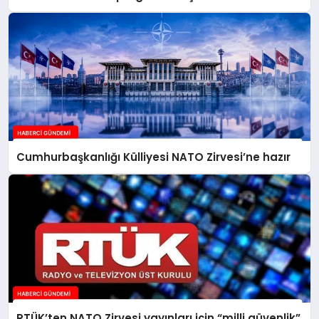
Cumhurbaşkanlığı Külliyesi NATO Zirvesi’ne hazır
RTÜK’ten NATO Zirvesi yayınları için “milli güvenlik”