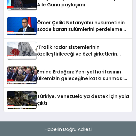
Aile Günü paylaşımı
Ömer Çelik: Netanyahu hükümetinin
sözde kararı zulümlerini perdeleme
çabasıdır
‘Trafik radar sistemlerinin
özelleştirileceği ve özel şirketlerin
sürücülere ceza keseceği’ iddialarına
yalanlama
Emine Erdoğan: Yeni yol haritasının
ülkemizin geleceğine katkı sunmasını
temenni ederim
Türkiye, Venezuela’ya destek için yola
çıktı
Haberin Doğru Adresi