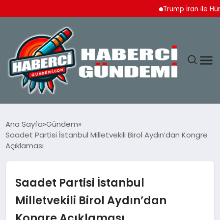
Trump İran ile Hürmüz
ANASAYFA
Ana Sayfa
Gündem
Saadet Partisi İstanbul Milletvekili Birol Aydın’dan Kongre
YAŞAM
Açıklaması
SPOR
Saadet Partisi İstanbul
EKONOMI
Milletvekili Birol Aydın’dan
Kongre Açıklaması
DÜNYA