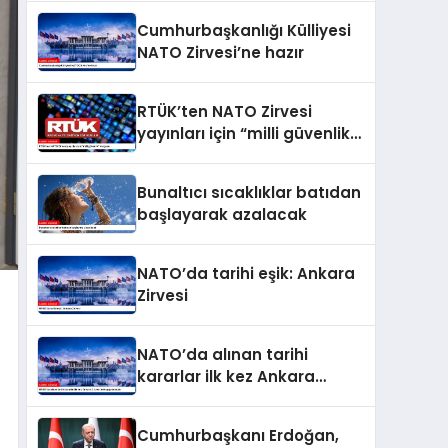
Cumhurbaşkanlığı Külliyesi
NATO Zirvesi’ne hazır
RTÜK’ten NATO Zirvesi
yayınları için “milli güvenlik”
vurgusu
Bunaltıcı sıcaklıklar batıdan
başlayarak azalacak
NATO’da tarihi eşik: Ankara
Zirvesi
NATO’da alınan tarihi
kararlar ilk kez Ankara
Zirvesi’nde uygulanacak
Cumhurbaşkanı Erdoğan,