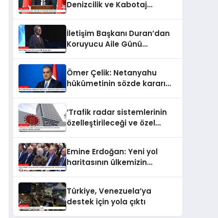
Denizcilik ve Kabotaj
Bayramı’nı kutladı
İletişim Başkanı Duran’dan
Koruyucu Aile Günü
paylaşımı
Ömer Çelik: Netanyahu
hükümetinin sözde kararı
zulümlerini perdeleme
çabasıdır
‘Trafik radar sistemlerinin
özelleştirileceği ve özel
şirketlerin sürücülere ceza
keseceği’ iddialarına
Emine Erdoğan: Yeni yol
yalanlama
haritasının ülkemizin
geleceğine katkı sunmasını
temenni ederim
Türkiye, Venezuela’ya
destek için yola çıktı