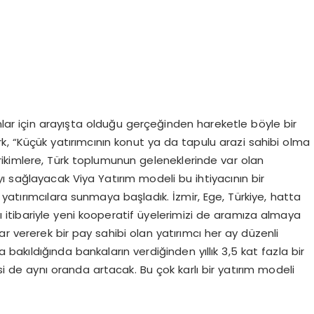
anlar için arayışta olduğu gerçeğinden hareketle böyle bir
ürk, “Küçük yatırımcının konut ya da tapulu arazi sahibi olma
birikimlere, Türk toplumunun geleneklerinde var olan
ayı sağlayacak Viya Yatırım modeli bu ihtiyacının bir
le yatırımcılara sunmaya başladık. İzmir, Ege, Türkiye, hatta
ı itibariyle yeni kooperatif üyelerimizi de aramıza almaya
ar vererek bir pay sahibi olan yatırımcı her ay düzenli
 bakıldığında bankaların verdiğinden yıllık 3,5 kat fazla bir
isi de aynı oranda artacak. Bu çok karlı bir yatırım modeli