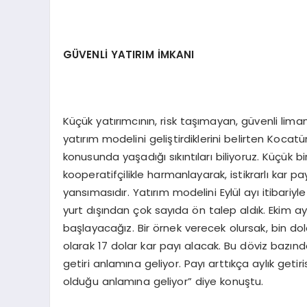
GÜVENLİ YATIRIM İMKANI
Küçük yatırımcının, risk taşımayan, güvenli lim
yatırım modelini geliştirdiklerini belirten Kocat
konusunda yaşadığı sıkıntıları biliyoruz. Küçük 
kooperatifçilikle harmanlayarak, istikrarlı kar p
yansımasıdır. Yatırım modelini Eylül ayı itibariy
yurt dışından çok sayıda ön talep aldık. Ekim ay
başlayacağız. Bir örnek verecek olursak, bin dol
olarak 17 dolar kar payı alacak. Bu döviz bazında
getiri anlamına geliyor. Payı arttıkça aylık getir
olduğu anlamına geliyor” diye konuştu.