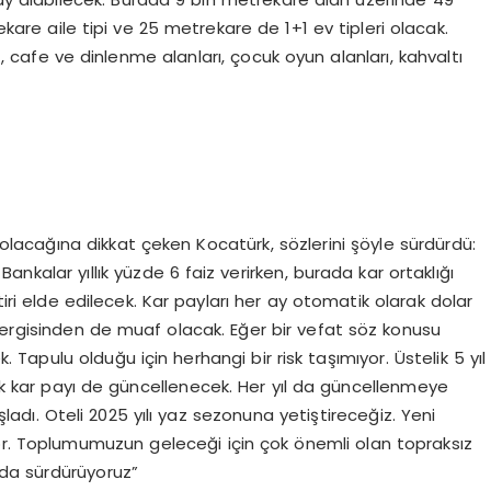
re aile tipi ve 25 metrekare de 1+1 ev tipleri olacak.
cafe ve dinlenme alanları, çocuk oyun alanları, kahvaltı
ı olacağına dikkat çeken Kocatürk, sözlerini şöyle sürdürdü:
ankalar yıllık yüzde 6 faiz verirken, burada kar ortaklığı
tiri elde edilecek. Kar payları her ay otomatik olarak dolar
vergisinden de muaf olacak. Eğer bir vefat söz konusu
k. Tapulu olduğu için herhangi bir risk taşımıyor. Üstelik 5 yıl
 kar payı de güncellenecek. Her yıl da güncellenmeye
dı. Oteli 2025 yılı yaz sezonuna yetiştireceğiz. Yeni
or. Toplumumuzun geleceği için çok önemli olan topraksız
ı da sürdürüyoruz”