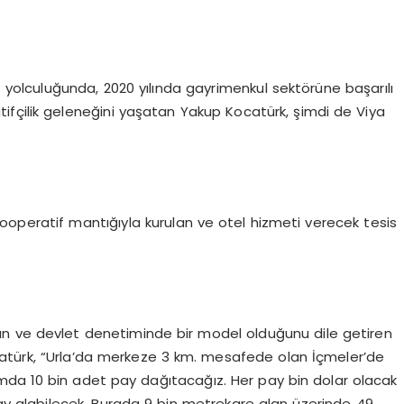
 yolculuğunda, 2020 yılında gayrimenkul sektörüne başarılı
atifçilik geleneğini yaşatan Yakup Kocatürk, şimdi de Viya
kooperatif mantığıyla kurulan ve otel hizmeti verecek tesis
n ve devlet denetiminde bir model olduğunu dile getiren
atürk, “Urla’da merkeze 3 km. mesafede olan İçmeler’de
amda 10 bin adet pay dağıtacağız. Her pay bin dolar olacak
pay alabilecek. Burada 9 bin metrekare alan üzerinde 49