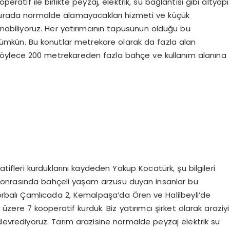
eratif ile birlikte peyzaj, elektrik, su bağlantısı gibi altyapı
 Burada normalde alamayacakları hizmeti ve küçük
nabiliyoruz. Her yatırımcının tapusunun olduğu bu
ümkün. Bu konutlar metrekare olarak da fazla alan
 böylece 200 metrekareden fazla bahçe ve kullanım alanına
tifleri kurduklarını kaydeden Yakup Kocatürk, şu bilgileri
sonrasında bahçeli yaşam arzusu duyan insanlar bu
, Torbalı Çamlıcada 2, Kemalpaşa’da Ören ve Halilbeyli’de
zere 7 kooperatif kurduk. Biz yatırımcı şirket olarak araziyi
devrediyoruz. Tarım arazisine normalde peyzaj elektrik su