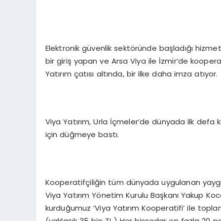
Elektronik güvenlik sektöründe başladığı hizmet
bir giriş yapan ve Arsa Viya ile İzmir’de kooper
Yatırım çatısı altında, bir ilke daha imza atıyor.
Viya Yatırım, Urla İçmeler’de dünyada ilk defa 
için düğmeye bastı.
Kooperatifçiliğin tüm dünyada uygulanan yaygı
Viya Yatırım Yönetim Kurulu Başkanı Yakup Koc
kurduğumuz ‘Viya Yatırım Kooperatifi’ ile topl
(yaklaşık 35 bin TL.) Her hissedar en fazla 20 