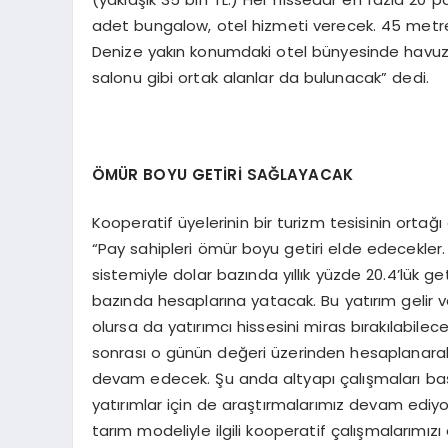
adet bungalow, otel hizmeti verecek. 45 metreka
Denize yakın konumdaki otel bünyesinde havuz, 
salonu gibi ortak alanlar da bulunacak” dedi.
ÖMÜR BOYU GETİRİ SAĞLAYACAK
Kooperatif üyelerinin bir turizm tesisinin ortağ
“Pay sahipleri ömür boyu getiri elde edecekler. B
sistemiyle dolar bazında yıllık yüzde 20.4’lük ge
bazında hesaplarına yatacak. Bu yatırım gelir 
olursa da yatırımcı hissesini miras bırakılabilece
sonrası o günün değeri üzerinden hesaplanarak
devam edecek. Şu anda altyapı çalışmaları başla
yatırımlar için de araştırmalarımız devam ediy
tarım modeliyle ilgili kooperatif çalışmalarımız