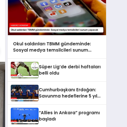
Okul saldırıları TBMM gündeminde:
Sosyal medya temsilcileri sunum
yapacak
Süper Lig’de derbi haftaları
belli oldu
Cumhurbaşkanı Erdoğan:
Savunma hedeflerine 5 yıl
erken ulaşacağız
“Allies in Ankara” programı
başladı