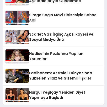
Aşk İddialarıyla Gündemde
Simge Sağın Mavi Elbisesiyle Sahne
Aldı
Scarlet Vas: İlginç Aşk Hikayesi ve
Sosyal Medya Ünü
Hadise’nin Pozlarına Yapılan
Yorumlar
Faalhanem: Astroloji Dünyasında
Yükselen Yıldız ve Gizemli İlişkiler
Nurgül Yeşilçay Yeniden Diyet
Yapmaya Başladı