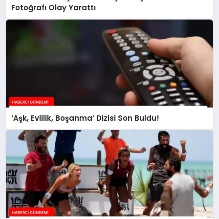
Fotoğrafı Olay Yarattı
‘Aşk, Evlilik, Boşanma’ Dizisi Son Buldu!