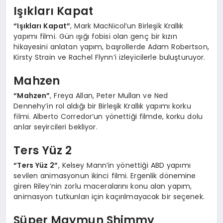
Işıkları Kapat
“Işıkları Kapat”
, Mark MacNicol’un Birleşik Krallık
yapımı filmi. Gün ışığı fobisi olan genç bir kızın
hikayesini anlatan yapım, başrollerde Adam Robertson,
Kirsty Strain ve Rachel Flynn’i izleyicilerle buluşturuyor.
Mahzen
“Mahzen”
, Freya Allan, Peter Mullan ve Ned
Dennehy’in rol aldığı bir Birleşik Krallık yapımı korku
filmi. Alberto Corredor’un yönettiği filmde, korku dolu
anlar seyircileri bekliyor.
Ters Yüz 2
“Ters Yüz 2”
, Kelsey Mann’in yönettiği ABD yapımı
sevilen animasyonun ikinci filmi. Ergenlik dönemine
giren Riley’nin zorlu maceralarını konu alan yapım,
animasyon tutkunları için kaçırılmayacak bir seçenek.
Süper Maymun Shimmy