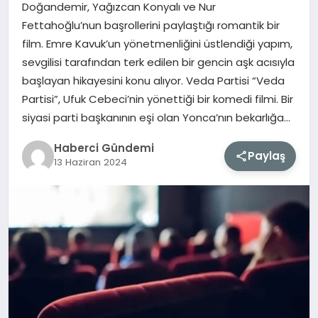
Doğandemir, Yağızcan Konyalı ve Nur
Fettahoğlu’nun başrollerini paylaştığı romantik bir
MAGAZIN
film. Emre Kavuk’un yönetmenliğini üstlendiği yapım,
sevgilisi tarafından terk edilen bir gencin aşk acısıyla
EĞITIM
başlayan hikayesini konu alıyor. Veda Partisi “Veda
Partisi”, Ufuk Cebeci’nin yönettiği bir komedi filmi. Bir
SAĞLIK
siyasi parti başkanının eşi olan Yonca’nın bekarlığa…
TEKNOLOJI
Haberci Gündemi
Paylaş
13 Haziran 2024