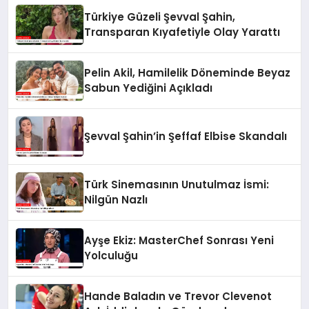
Türkiye Güzeli Şevval Şahin,
Transparan Kıyafetiyle Olay Yarattı
Pelin Akil, Hamilelik Döneminde Beyaz
Sabun Yediğini Açıkladı
Şevval Şahin’in Şeffaf Elbise Skandalı
Türk Sinemasının Unutulmaz İsmi:
Nilgün Nazlı
Ayşe Ekiz: MasterChef Sonrası Yeni
Yolculuğu
Hande Baladın ve Trevor Clevenot