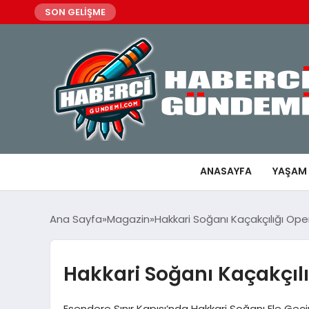
SON GELİŞME
ANASAYFA
YAŞAM
Ana Sayfa
Magazin
Hakkari Soğanı Kaçakçılığı Op
Hakkari Soğanı Kaçakçıl
Esendere Sınır Kapısı’nda Hakkari Soğanı Ele Geçi