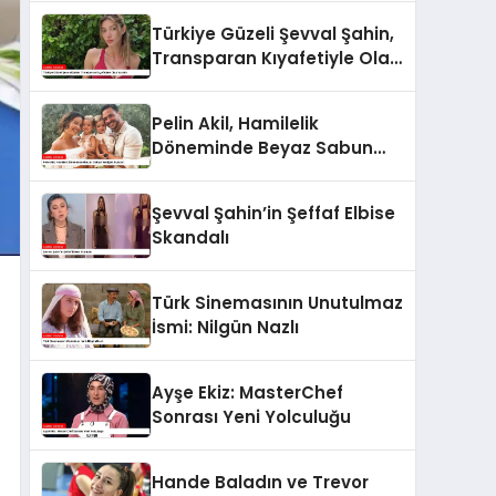
Türkiye Güzeli Şevval Şahin,
Transparan Kıyafetiyle Olay
Yarattı
Pelin Akil, Hamilelik
Döneminde Beyaz Sabun
Yediğini Açıkladı
Şevval Şahin’in Şeffaf Elbise
Skandalı
Türk Sinemasının Unutulmaz
İsmi: Nilgün Nazlı
Ayşe Ekiz: MasterChef
Sonrası Yeni Yolculuğu
Hande Baladın ve Trevor