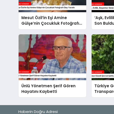
Mesut Özil’in Eşi Amine
‘Aşk, Evli
Gülşe’nin Çocukluk Fotoğrafı
Son Buldu
Olay Yarattı
Ünlü Yönetmen Şerif Gören
Türkiye G
Hayatını Kaybetti
Transpara
Yarattı
Haberin Doğru Adresi