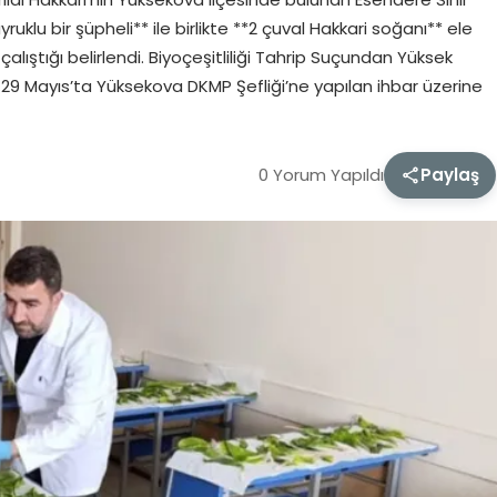
uklu bir şüpheli** ile birlikte **2 çuval Hakkari soğanı** ele
 çalıştığı belirlendi. Biyoçeşitliliği Tahrip Suçundan Yüksek
i, 29 Mayıs’ta Yüksekova DKMP Şefliği’ne yapılan ihbar üzerine
0 Yorum Yapıldı
Paylaş