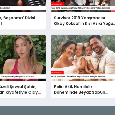
lik, Boşanma’ Dizisi
Survivor 2019 Yarışmacısı
!
Okay Köksal’ın Kızı Azra Yoğu
Bakımda
üzeli Şevval Şahin,
Pelin Akil, Hamilelik
n Kıyafetiyle Olay
Döneminde Beyaz Sabun
Yediğini Açıkladı