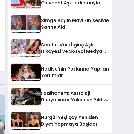
Clevenot Aşk İddialarıyla
Gündemde
Simge Sağın Mavi Elbisesiyle
Sahne Aldı
Scarlet Vas: İlginç Aşk
Hikayesi ve Sosyal Medya
Ünü
Hadise’nin Pozlarına Yapılan
Yorumlar
Faalhanem: Astroloji
Dünyasında Yükselen Yıldız
ve Gizemli İlişkiler
Nurgül Yeşilçay Yeniden
Diyet Yapmaya Başladı