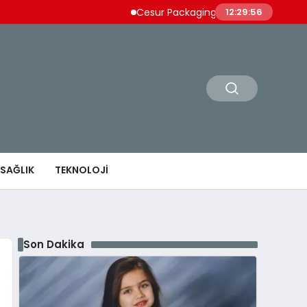
Cesur Packaging, Mısır’daki Üretim Üssünü
12:29:57
SAĞLIK
TEKNOLOJI
Son Dakika