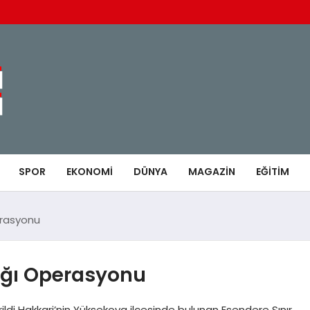
SPOR
EKONOMI
DÜNYA
MAGAZIN
EĞITIM
erasyonu
ığı Operasyonu
rildi Hakkari’nin Yüksekova ilçesinde bulunan Esendere Sınır