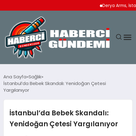
Derya Arms, İstanbul P
ANASAYFA
Ana Sayfa
Sağlık
İstanbul’da Bebek Skandalı: Yenidoğan Çetesi
YAŞAM
Yargılanıyor
SPOR
İstanbul’da Bebek Skandalı:
EKONOMI
Yenidoğan Çetesi Yargılanıyor
DÜNYA