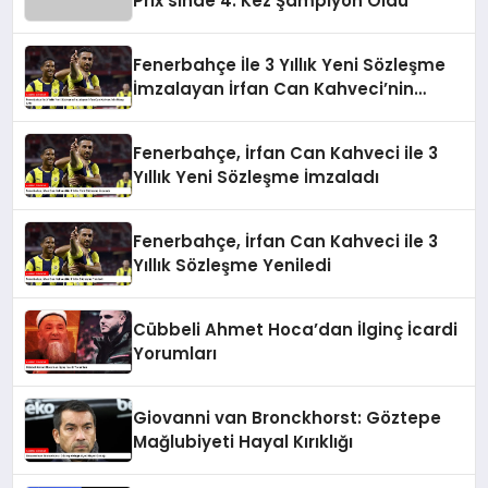
Prix’sinde 4. Kez Şampiyon Oldu
Fenerbahçe İle 3 Yıllık Yeni Sözleşme
İmzalayan İrfan Can Kahveci’nin
Maaşı Arttı
Fenerbahçe, İrfan Can Kahveci ile 3
Yıllık Yeni Sözleşme İmzaladı
Fenerbahçe, İrfan Can Kahveci ile 3
Yıllık Sözleşme Yeniledi
Cübbeli Ahmet Hoca’dan İlginç İcardi
Yorumları
Giovanni van Bronckhorst: Göztepe
Mağlubiyeti Hayal Kırıklığı