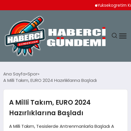
Yuksekogretim Kurulun
ANASAYFA
Ana Sayfa
Spor
A Milli Takım, EURO 2024 Hazırlıklarına Başladı
YAŞAM
SPOR
A Milli Takım, EURO 2024
Hazırlıklarına Başladı
EKONOMI
A Milli Takım, Tesislerde Antrenmanlarla Başladı A
DÜNYA