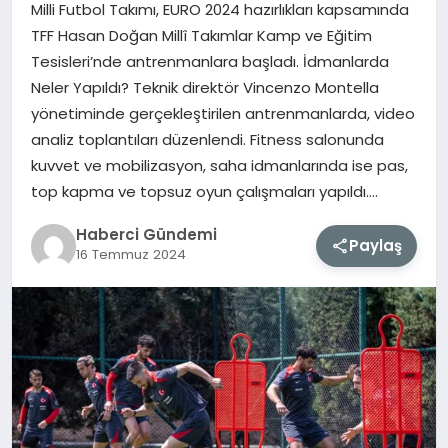
Milli Futbol Takımı, EURO 2024 hazırlıkları kapsamında
TFF Hasan Doğan Millî Takımlar Kamp ve Eğitim
MAGAZIN
Tesisleri’nde antrenmanlara başladı. İdmanlarda
Neler Yapıldı? Teknik direktör Vincenzo Montella
EĞITIM
yönetiminde gerçekleştirilen antrenmanlarda, video
analiz toplantıları düzenlendi. Fitness salonunda
SAĞLIK
kuvvet ve mobilizasyon, saha idmanlarında ise pas,
top kapma ve topsuz oyun çalışmaları yapıldı….
TEKNOLOJI
Haberci Gündemi
Paylaş
16 Temmuz 2024