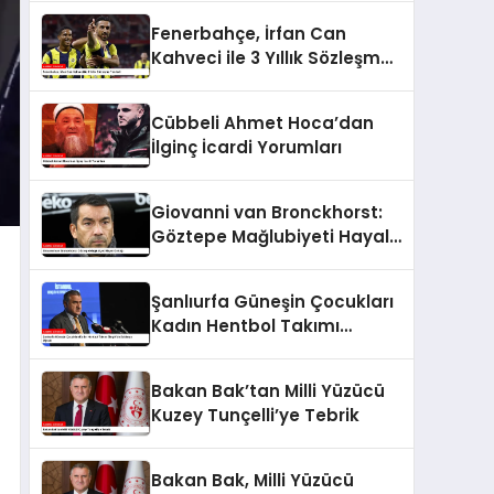
Fenerbahçe, İrfan Can
Kahveci ile 3 Yıllık Sözleşme
Yeniledi
Cübbeli Ahmet Hoca’dan
İlginç İcardi Yorumları
Giovanni van Bronckhorst:
Göztepe Mağlubiyeti Hayal
Kırıklığı
Şanlıurfa Güneşin Çocukları
Kadın Hentbol Takımı
Bingöl’de Saldırıya Uğradı
Bakan Bak’tan Milli Yüzücü
Kuzey Tunçelli’ye Tebrik
Bakan Bak, Milli Yüzücü