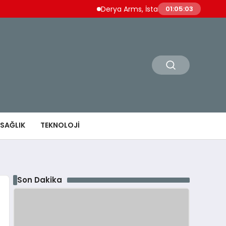
Derya Arms, İstanbul Prohunt 2026’da yen
01:05:03
SAĞLIK
TEKNOLOJI
Son Dakika