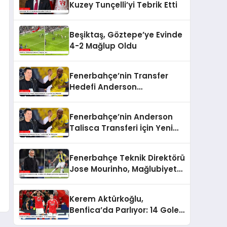
Kuzey Tunçelli’yi Tebrik Etti
Beşiktaş, Göztepe’ye Evinde
4-2 Mağlup Oldu
Fenerbahçe’nin Transfer
Hedefi Anderson
Talisca’dan Son Gelişmeler
Fenerbahçe’nin Anderson
Talisca Transferi İçin Yeni
Gelişmeler
Fenerbahçe Teknik Direktörü
Jose Mourinho, Mağlubiyet
Sonrası Açıklamalarda
Bulundu
Kerem Aktürkoğlu,
Benfica’da Parlıyor: 14 Gole
Katkı Sağladı