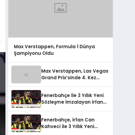
Max Verstappen, Formula 1 Dünya
Şampiyonu Oldu
Max Verstappen, Las Vegas
Grand Prix’sinde 4. Kez
Şampiyon Oldu
Fenerbahçe İle 3 Yıllık Yeni
Sözleşme İmzalayan İrfan
Can Kahveci’nin Maaşı Arttı
Fenerbahçe, İrfan Can
Kahveci ile 3 Yıllık Yeni
Sözleşme İmzaladı