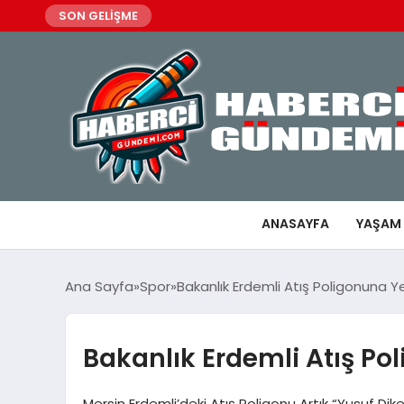
SON GELİŞME
ANASAYFA
YAŞAM
Ana Sayfa
Spor
Bakanlık Erdemli Atış Poligonuna Ye
Bakanlık Erdemli Atış Po
Mersin Erdemli’deki Atış Poligonu Artık “Yusuf Dik