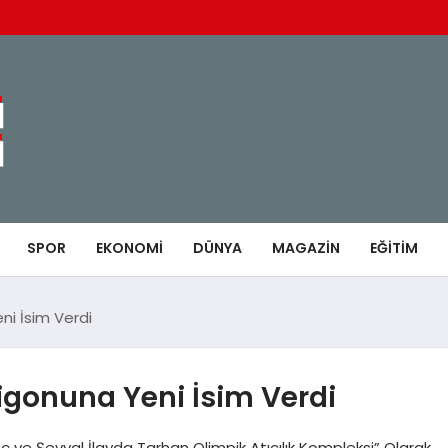
SPOR
EKONOMI
DÜNYA
MAGAZIN
EĞITIM
ni İsim Verdi
ligonuna Yeni İsim Verdi
eç ve Şevval İlayda Tarhan Olimpik Atıcılık Kompleksi” Olarak