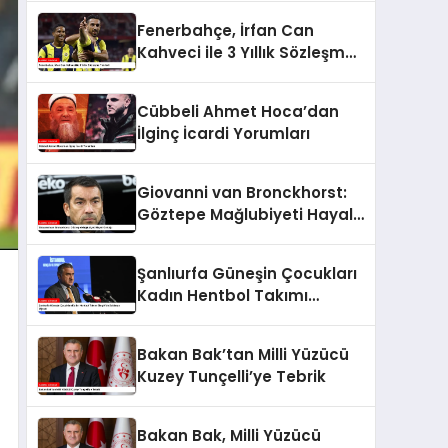
Fenerbahçe, İrfan Can
Kahveci ile 3 Yıllık Sözleşme
Yeniledi
Cübbeli Ahmet Hoca’dan
İlginç İcardi Yorumları
Giovanni van Bronckhorst:
Göztepe Mağlubiyeti Hayal
Kırıklığı
Şanlıurfa Güneşin Çocukları
Kadın Hentbol Takımı
Bingöl’de Saldırıya Uğradı
Bakan Bak’tan Milli Yüzücü
Kuzey Tunçelli’ye Tebrik
Bakan Bak, Milli Yüzücü