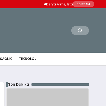
Derya Arms, İstanbul Prohunt 2026’da yeni n
06:39:55
SAĞLIK
TEKNOLOJI
Son Dakika