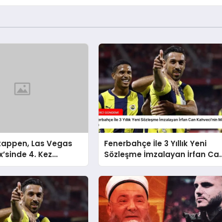
tappen, Las Vegas
Fenerbahçe İle 3 Yıllık Yeni
x’sinde 4. Kez
Sözleşme İmzalayan İrfan Ca
 Oldu
Kahveci’nin Maaşı Arttı