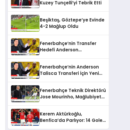
Kuzey Tunçelli’yi Tebrik Etti
Beşiktaş, Göztepe’ye Evinde
4-2 Mağlup Oldu
Fenerbahçe’nin Transfer
Hedefi Anderson
Talisca’dan Son Gelişmeler
Fenerbahçe’nin Anderson
Talisca Transferi İçin Yeni
Gelişmeler
Fenerbahçe Teknik Direktörü
Jose Mourinho, Mağlubiyet
Sonrası Açıklamalarda
Bulundu
Kerem Aktürkoğlu,
Benfica’da Parlıyor: 14 Gole
Katkı Sağladı