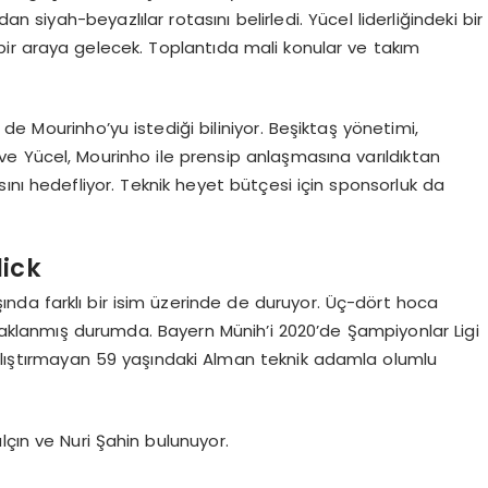
n siyah-beyazlılar rotasını belirledi. Yücel liderliğindeki bir
 bir araya gelecek. Toplantıda mali konular ve takım
e Mourinho’yu istediği biliniyor. Beşiktaş yönetimi,
e Yücel, Mourinho ile prensip anlaşmasına varıldıktan
ını hedefliyor. Teknik heyet bütçesi için sponsorluk da
lick
ında farklı bir isim üzerinde de duruyor. Üç-dört hoca
odaklanmış durumda. Bayern Münih’i 2020’de Şampiyonlar Ligi
çalıştırmayan 59 yaşındaki Alman teknik adamla olumlu
lçın ve Nuri Şahin bulunuyor.