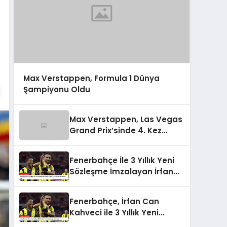
Max Verstappen, Formula 1 Dünya
Şampiyonu Oldu
Max Verstappen, Las Vegas
Grand Prix’sinde 4. Kez
Şampiyon Oldu
Fenerbahçe İle 3 Yıllık Yeni
Sözleşme İmzalayan İrfan
Can Kahveci’nin Maaşı Arttı
Fenerbahçe, İrfan Can
Kahveci ile 3 Yıllık Yeni
Sözleşme İmzaladı