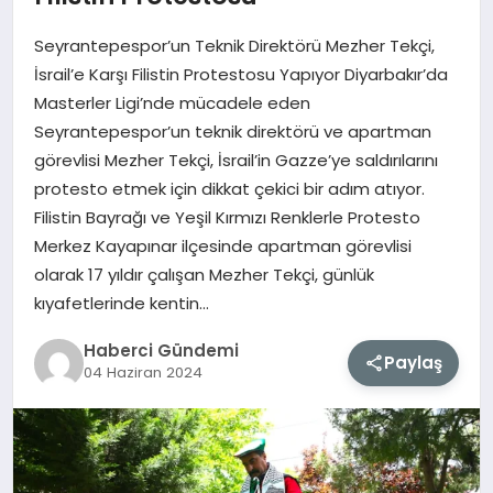
Seyrantepespor’un Teknik Direktörü Mezher Tekçi,
MAGAZIN
İsrail’e Karşı Filistin Protestosu Yapıyor Diyarbakır’da
Masterler Ligi’nde mücadele eden
EĞITIM
Seyrantepespor’un teknik direktörü ve apartman
görevlisi Mezher Tekçi, İsrail’in Gazze’ye saldırılarını
SAĞLIK
protesto etmek için dikkat çekici bir adım atıyor.
Filistin Bayrağı ve Yeşil Kırmızı Renklerle Protesto
TEKNOLOJI
Merkez Kayapınar ilçesinde apartman görevlisi
olarak 17 yıldır çalışan Mezher Tekçi, günlük
kıyafetlerinde kentin…
Haberci Gündemi
Paylaş
04 Haziran 2024