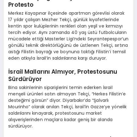
Protesto
Merkez Kayapınar ilçesinde apartman görevlisi olarak
17 yıldır çalışan Mezher Tekçi, günlük kıyafetlerinde
kentin spor kulüplerinin renkleri olan yeşil ve kırmızıyı
tercih ediyor. Aynı zamanda 40 yaş üstü futbolcuların
mücadele ettiği Masterler Ligi’ndeki Seyrantepespor’un
gönüllü teknik direktörlüğünü de üstlenen Tekçi, sırtına
astığı Filistin bayrağı ve boynuna taktığı Filistin’i temsil
eden atkıyla İsrail’in saldırılarına karşı duruyor.
İsrail Mallarını Almıyor, Protestosunu
Sürdürüyor
Bina sakinlerinin siparişlerini temin ederken İsrail
menşeli ürünleri satın almayan Tekçi, “Herkes Filistin’e
desteğimi görsün” diyor. Diyarbakır’da “Şalvarlı
Mourinho” olarak anılan Tekçi, İsrail’in Gazze’ye yönelik
saldırılarını kınayarak, protestosunu market
alışverişlerinden maçlara kadar geniş bir alanda
sürdürüyor.