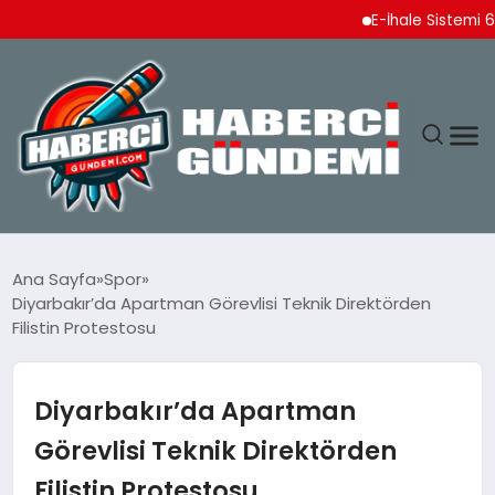
E-İhale Sistemi 6 Ayda 
ANASAYFA
Ana Sayfa
Spor
Diyarbakır’da Apartman Görevlisi Teknik Direktörden
YAŞAM
Filistin Protestosu
SPOR
Diyarbakır’da Apartman
EKONOMI
Görevlisi Teknik Direktörden
Filistin Protestosu
DÜNYA