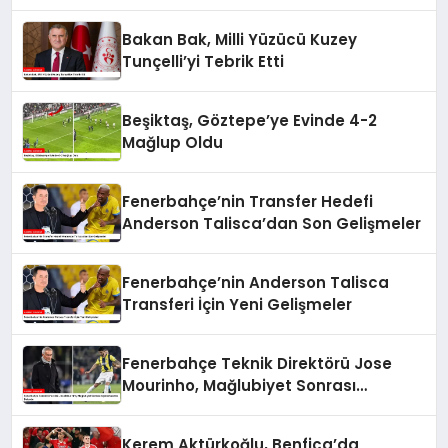
Bakan Bak, Milli Yüzücü Kuzey
Tunçelli’yi Tebrik Etti
Beşiktaş, Göztepe’ye Evinde 4-2
Mağlup Oldu
Fenerbahçe’nin Transfer Hedefi
Anderson Talisca’dan Son Gelişmeler
Fenerbahçe’nin Anderson Talisca
Transferi İçin Yeni Gelişmeler
Fenerbahçe Teknik Direktörü Jose
Mourinho, Mağlubiyet Sonrası
Açıklamalarda Bulundu
Kerem Aktürkoğlu, Benfica’da