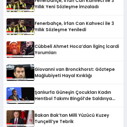
Fenerbahçe, İrfan Can Kahveci ile 3
Yıllık Yeni Sözleşme İmzaladı
Fenerbahçe, İrfan Can Kahveci ile 3
Yıllık Sözleşme Yeniledi
Cübbeli Ahmet Hoca’dan İlginç İcardi
Yorumları
Giovanni van Bronckhorst: Göztepe
Mağlubiyeti Hayal Kırıklığı
Şanlıurfa Güneşin Çocukları Kadın
Hentbol Takımı Bingöl’de Saldırıya
Uğradı
Bakan Bak’tan Milli Yüzücü Kuzey
Tunçelli’ye Tebrik