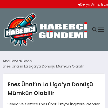
Derya Arms, İstanbul P
ANASAYFA
Ana Sayfa
Spor
Enes Ünal’ın La Liga’ya Dönüşü Mümkün Olabilir
YAŞAM
SPOR
Enes Ünal’ın La Liga’ya Dönüşü
Mümkün Olabilir
EKONOMI
Sevilla ve Getafe Enes Ünal’ı İstiyor İngiltere Premier
DÜNYA