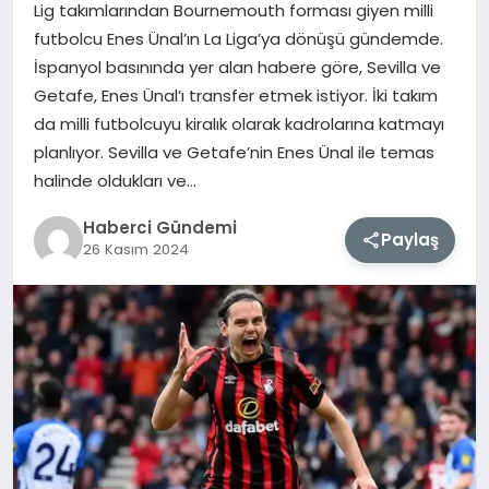
Lig takımlarından Bournemouth forması giyen milli
futbolcu Enes Ünal’ın La Liga’ya dönüşü gündemde.
MAGAZIN
İspanyol basınında yer alan habere göre, Sevilla ve
Getafe, Enes Ünal’ı transfer etmek istiyor. İki takım
EĞITIM
da milli futbolcuyu kiralık olarak kadrolarına katmayı
planlıyor. Sevilla ve Getafe’nin Enes Ünal ile temas
SAĞLIK
halinde oldukları ve…
TEKNOLOJI
Haberci Gündemi
Paylaş
26 Kasım 2024