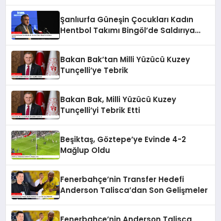
Şanlıurfa Güneşin Çocukları Kadın
Hentbol Takımı Bingöl’de Saldırıya
Uğradı
Bakan Bak’tan Milli Yüzücü Kuzey
Tunçelli’ye Tebrik
Bakan Bak, Milli Yüzücü Kuzey
Tunçelli’yi Tebrik Etti
Beşiktaş, Göztepe’ye Evinde 4-2
Mağlup Oldu
Fenerbahçe’nin Transfer Hedefi
Anderson Talisca’dan Son Gelişmeler
Fenerbahçe’nin Anderson Talisca