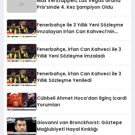
Max Verstappen, Las Vegas Grand
Prix’sinde 4. Kez Şampiyon Oldu
Fenerbahçe İle 3 Yıllık Yeni Sözleşme
İmzalayan İrfan Can Kahveci’nin
Maaşı Arttı
Fenerbahçe, İrfan Can Kahveci ile 3
Yıllık Yeni Sözleşme İmzaladı
Fenerbahçe, İrfan Can Kahveci ile 3
Yıllık Sözleşme Yeniledi
Cübbeli Ahmet Hoca’dan İlginç İcardi
Yorumları
Giovanni van Bronckhorst: Göztepe
Mağlubiyeti Hayal Kırıklığı