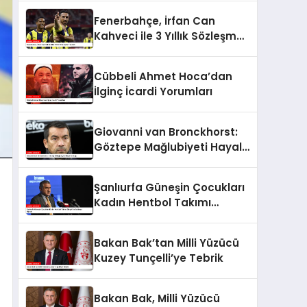
Fenerbahçe, İrfan Can
Kahveci ile 3 Yıllık Sözleşme
Yeniledi
Cübbeli Ahmet Hoca’dan
İlginç İcardi Yorumları
Giovanni van Bronckhorst:
Göztepe Mağlubiyeti Hayal
Kırıklığı
Şanlıurfa Güneşin Çocukları
Kadın Hentbol Takımı
Bingöl’de Saldırıya Uğradı
Bakan Bak’tan Milli Yüzücü
Kuzey Tunçelli’ye Tebrik
Bakan Bak, Milli Yüzücü