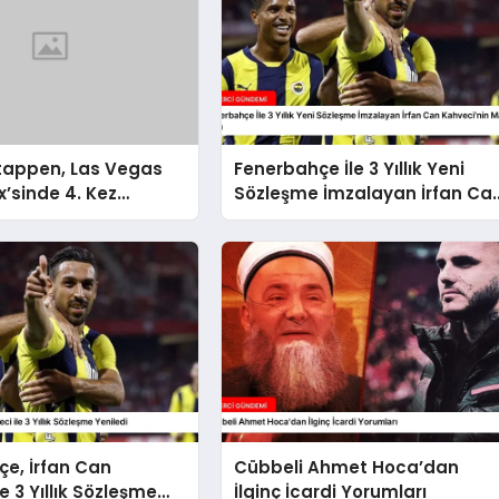
tappen, Las Vegas
Fenerbahçe İle 3 Yıllık Yeni
x’sinde 4. Kez
Sözleşme İmzalayan İrfan Ca
 Oldu
Kahveci’nin Maaşı Arttı
e, İrfan Can
Cübbeli Ahmet Hoca’dan
e 3 Yıllık Sözleşme
İlginç İcardi Yorumları