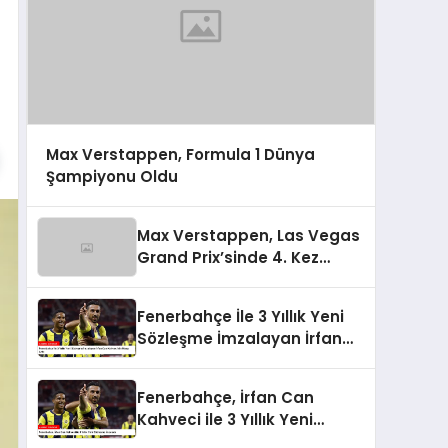
Max Verstappen, Formula 1 Dünya
Şampiyonu Oldu
Max Verstappen, Las Vegas
Grand Prix’sinde 4. Kez
Şampiyon Oldu
Fenerbahçe İle 3 Yıllık Yeni
Sözleşme İmzalayan İrfan
Can Kahveci’nin Maaşı Arttı
Fenerbahçe, İrfan Can
Kahveci ile 3 Yıllık Yeni
Sözleşme İmzaladı