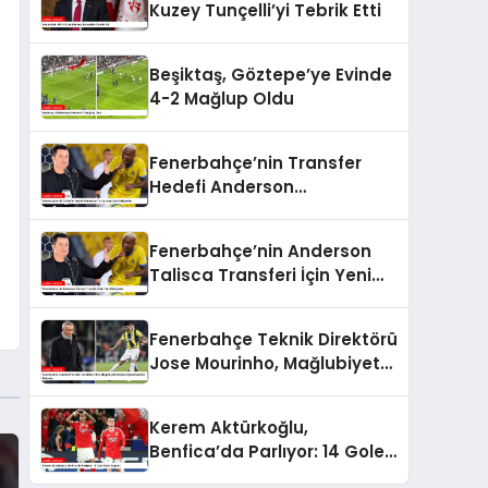
Kuzey Tunçelli’yi Tebrik Etti
Beşiktaş, Göztepe’ye Evinde
4-2 Mağlup Oldu
Fenerbahçe’nin Transfer
Hedefi Anderson
Talisca’dan Son Gelişmeler
Fenerbahçe’nin Anderson
Talisca Transferi İçin Yeni
Gelişmeler
Fenerbahçe Teknik Direktörü
Jose Mourinho, Mağlubiyet
Sonrası Açıklamalarda
Bulundu
Kerem Aktürkoğlu,
Benfica’da Parlıyor: 14 Gole
Katkı Sağladı