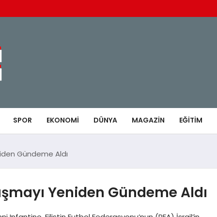
SPOR
EKONOMI
DÜNYA
MAGAZIN
EĞITIM
eniden Gündeme Aldı
rtışmayı Yeniden Gündeme Aldı
 Infantino, Filistin Futbol Federasyonu’nun (PFA) İsrail’in