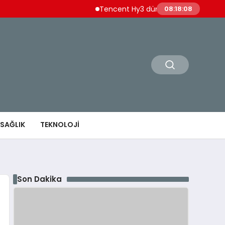
Tencent Hy3 dünya genelinde kullanıma 
08:18:09
SAĞLIK
TEKNOLOJI
Son Dakika