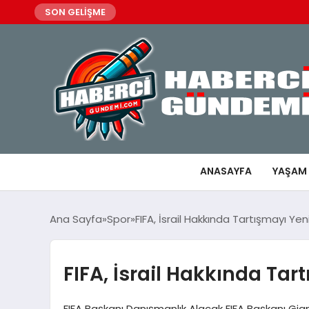
SON GELİŞME
ANASAYFA
YAŞAM
Ana Sayfa
Spor
FIFA, İsrail Hakkında Tartışmayı Y
FIFA, İsrail Hakkında Ta
FIFA Başkanı Danışmanlık Alacak FIFA Başkanı Gianni