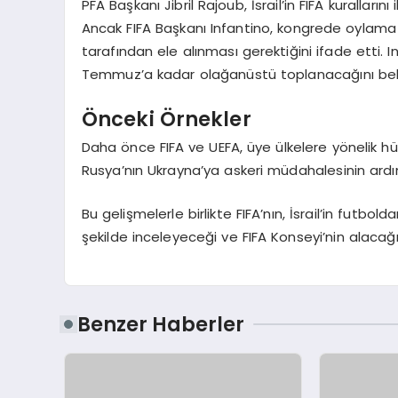
PFA Başkanı Jibril Rajoub, İsrail’in FIFA kurallarını
Ancak FIFA Başkanı Infantino, kongrede oylama 
tarafından ele alınması gerektiğini ifade etti. I
Temmuz’a kadar olağanüstü toplanacağını belir
Önceki Örnekler
Daha önce FIFA ve UEFA, üye ülkelere yönelik h
Rusya’nın Ukrayna’ya askeri müdahalesinin ard
Bu gelişmelerle birlikte FIFA’nın, İsrail’in futbo
şekilde inceleyeceği ve FIFA Konseyi’nin alacağı 
Benzer Haberler