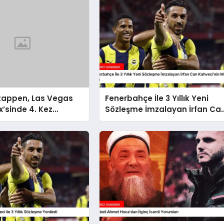
tappen, Las Vegas
Fenerbahçe İle 3 Yıllık Yeni
x’sinde 4. Kez
Sözleşme İmzalayan İrfan Ca
 Oldu
Kahveci’nin Maaşı Arttı