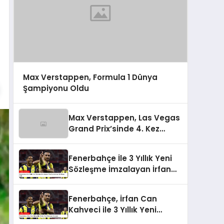
Max Verstappen, Formula 1 Dünya
Şampiyonu Oldu
Max Verstappen, Las Vegas
Grand Prix’sinde 4. Kez
Şampiyon Oldu
Fenerbahçe İle 3 Yıllık Yeni
Sözleşme İmzalayan İrfan
Can Kahveci’nin Maaşı Arttı
Fenerbahçe, İrfan Can
Kahveci ile 3 Yıllık Yeni
Sözleşme İmzaladı