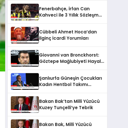
Fenerbahçe, İrfan Can
Kahveci ile 3 Yıllık Sözleşme
Yeniledi
Cübbeli Ahmet Hoca’dan
İlginç İcardi Yorumları
Giovanni van Bronckhorst:
Göztepe Mağlubiyeti Hayal
Kırıklığı
Şanlıurfa Güneşin Çocukları
Kadın Hentbol Takımı
Bingöl’de Saldırıya Uğradı
Bakan Bak’tan Milli Yüzücü
Kuzey Tunçelli’ye Tebrik
Bakan Bak, Milli Yüzücü