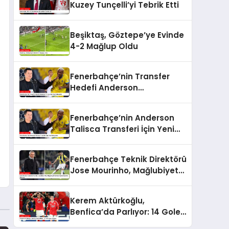
Kuzey Tunçelli’yi Tebrik Etti
Beşiktaş, Göztepe’ye Evinde
4-2 Mağlup Oldu
Fenerbahçe’nin Transfer
Hedefi Anderson
Talisca’dan Son Gelişmeler
Fenerbahçe’nin Anderson
Talisca Transferi İçin Yeni
Gelişmeler
Fenerbahçe Teknik Direktörü
Jose Mourinho, Mağlubiyet
Sonrası Açıklamalarda
Bulundu
Kerem Aktürkoğlu,
Benfica’da Parlıyor: 14 Gole
Katkı Sağladı