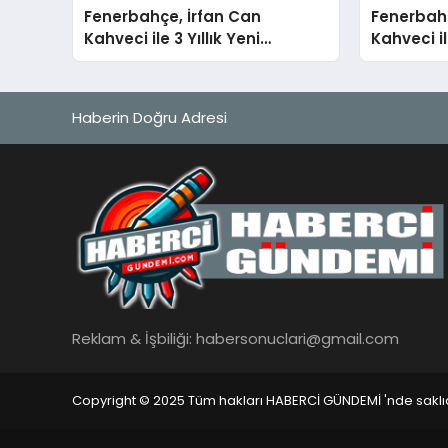
Fenerbahçe, İrfan Can
Fenerbahç
Kahveci ile 3 Yıllık Yeni
Kahveci il
Sözleşme İmzaladı
Yeniledi
Haberin Doğru Adresi
Reklam & İşbiliği:
habersonuclari@gmail.com
Copyright © 2025 Tüm hakları HABERCİ GÜNDEMİ 'nde saklıd