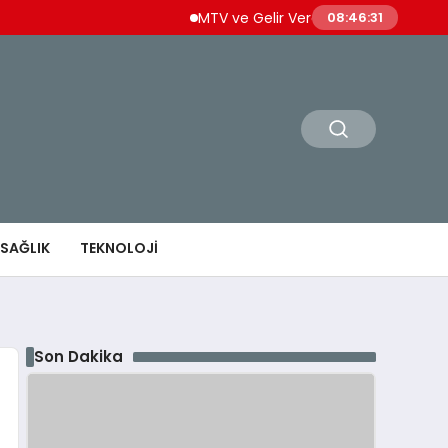
MTV ve Gelir Vergisi Ödemeleri İçin Son Gü
08:46:32
SAĞLIK
TEKNOLOJI
Son Dakika