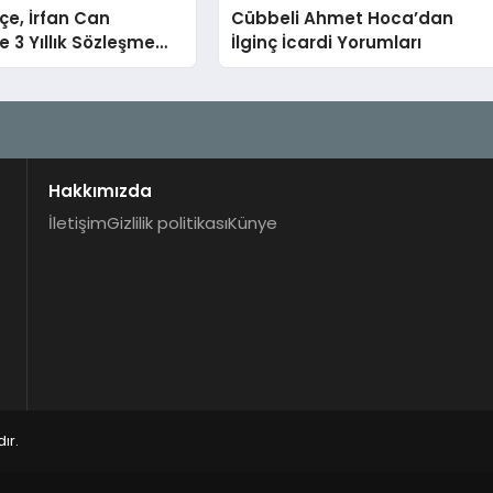
e, İrfan Can
Cübbeli Ahmet Hoca’dan
e 3 Yıllık Sözleşme
İlginç İcardi Yorumları
Hakkımızda
İletişim
Gizlilik politikası
Künye
ır.