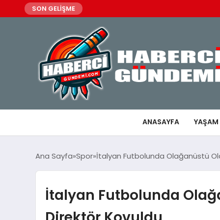
SON GELİŞME
ANASAYFA
YAŞAM
Ana Sayfa
Spor
İtalyan Futbolunda Olağanüstü Ola
İtalyan Futbolunda Olağ
Direktör Kovuldu