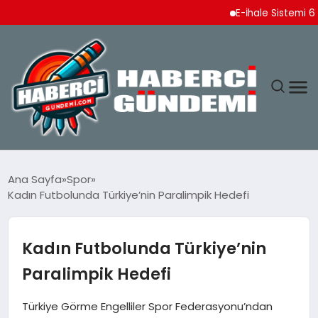
E-İhale Sistemi 6 Ayda 2
ANASAYFA
Ana Sayfa
Spor
Kadın Futbolunda Türkiye’nin Paralimpik Hedefi
YAŞAM
SPOR
Kadın Futbolunda Türkiye’nin
Paralimpik Hedefi
EKONOMI
Türkiye Görme Engelliler Spor Federasyonu’ndan
DÜNYA