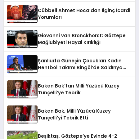
Cübbeli Ahmet Hoca’dan İlginç İcardi
Yorumları
Giovanni van Bronckhorst: Göztepe
Mağlubiyeti Hayal Kırıklığı
Şanlıurfa Güneşin Çocukları Kadın
Hentbol Takımı Bingöl’de Saldırıya
Uğradı
Bakan Bak’tan Milli Yüzücü Kuzey
Tunçelli’ye Tebrik
Bakan Bak, Milli Yüzücü Kuzey
Tunçelli’yi Tebrik Etti
Beşiktaş, Göztepe’ye Evinde 4-2