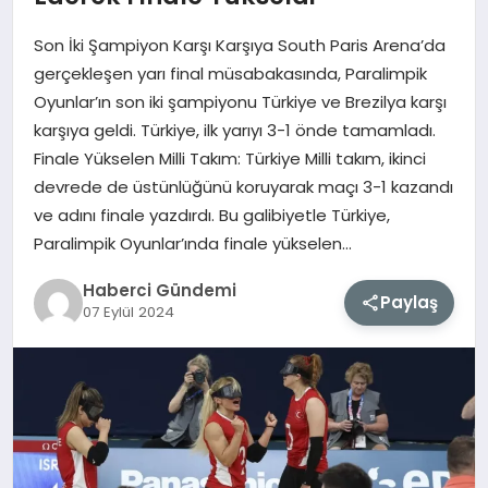
Son İki Şampiyon Karşı Karşıya South Paris Arena’da
MAGAZIN
gerçekleşen yarı final müsabakasında, Paralimpik
Oyunlar’ın son iki şampiyonu Türkiye ve Brezilya karşı
EĞITIM
karşıya geldi. Türkiye, ilk yarıyı 3-1 önde tamamladı.
Finale Yükselen Milli Takım: Türkiye Milli takım, ikinci
SAĞLIK
devrede de üstünlüğünü koruyarak maçı 3-1 kazandı
ve adını finale yazdırdı. Bu galibiyetle Türkiye,
TEKNOLOJI
Paralimpik Oyunlar’ında finale yükselen…
Haberci Gündemi
Paylaş
07 Eylül 2024