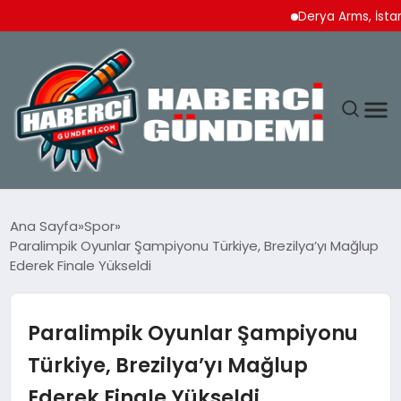
Derya Arms, İstanbul P
ANASAYFA
Ana Sayfa
Spor
Paralimpik Oyunlar Şampiyonu Türkiye, Brezilya’yı Mağlup
YAŞAM
Ederek Finale Yükseldi
SPOR
Paralimpik Oyunlar Şampiyonu
EKONOMI
Türkiye, Brezilya’yı Mağlup
Ederek Finale Yükseldi
DÜNYA