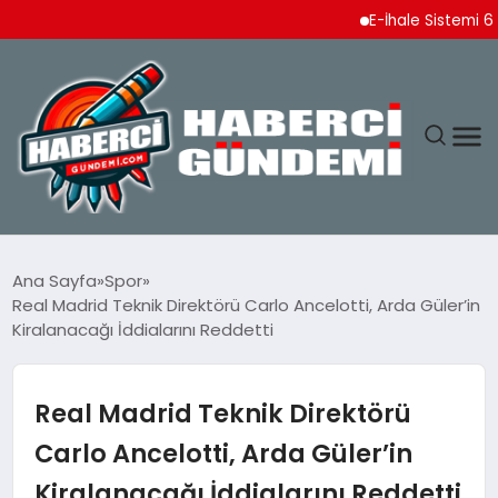
E-İhale Sistemi 6 Ayda 
ANASAYFA
Ana Sayfa
Spor
Real Madrid Teknik Direktörü Carlo Ancelotti, Arda Güler’in
YAŞAM
Kiralanacağı İddialarını Reddetti
SPOR
Real Madrid Teknik Direktörü
EKONOMI
Carlo Ancelotti, Arda Güler’in
Kiralanacağı İddialarını Reddetti
DÜNYA