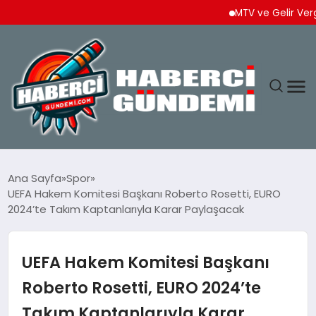
MTV ve Gelir Vergisi Ö
ANASAYFA
Ana Sayfa
Spor
UEFA Hakem Komitesi Başkanı Roberto Rosetti, EURO
YAŞAM
2024’te Takım Kaptanlarıyla Karar Paylaşacak
SPOR
UEFA Hakem Komitesi Başkanı
EKONOMI
Roberto Rosetti, EURO 2024’te
Takım Kaptanlarıyla Karar
DÜNYA