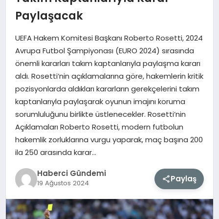
Paylaşacak
MAGAZIN
UEFA Hakem Komitesi Başkanı Roberto Rosetti, 2024
EĞITIM
Avrupa Futbol Şampiyonası (EURO 2024) sırasında
önemli kararları takım kaptanlarıyla paylaşma kararı
SAĞLIK
aldı. Rosetti’nin açıklamalarına göre, hakemlerin kritik
pozisyonlarda aldıkları kararların gerekçelerini takım
TEKNOLOJI
kaptanlarıyla paylaşarak oyunun imajını koruma
sorumluluğunu birlikte üstlenecekler. Rosetti’nin
Açıklamaları Roberto Rosetti, modern futbolun
hakemlik zorluklarına vurgu yaparak, maç başına 200
ila 250 arasında karar…
Haberci Gündemi
Paylaş
19 Ağustos 2024