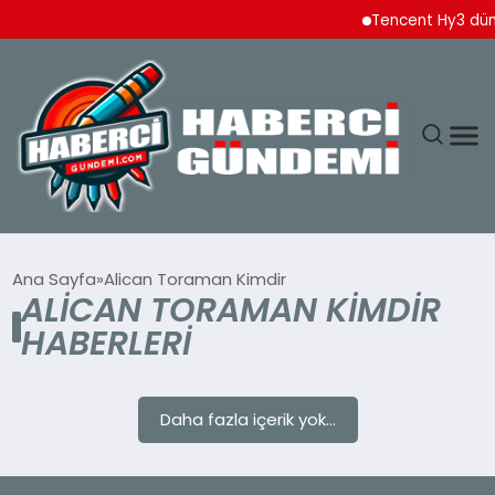
Tencent Hy3 düny
ANASAYFA
Ana Sayfa
Alican Toraman Kimdir
ALICAN TORAMAN KIMDIR
YAŞAM
HABERLERI
SPOR
Daha fazla içerik yok...
EKONOMI
DÜNYA