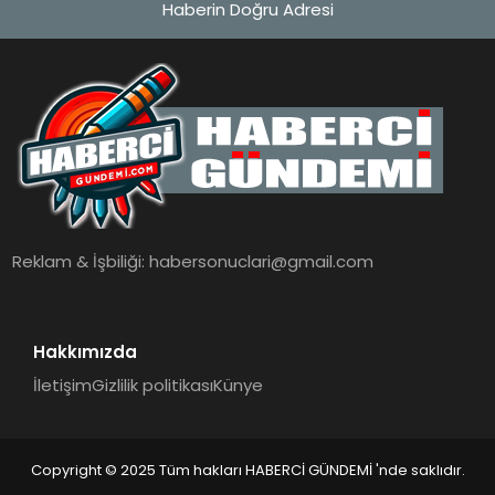
Haberin Doğru Adresi
MAGAZIN
EĞITIM
SAĞLIK
TEKNOLOJI
Reklam & İşbiliği:
habersonuclari@gmail.com
Hakkımızda
İletişim
Gizlilik politikası
Künye
Copyright © 2025 Tüm hakları HABERCİ GÜNDEMİ 'nde saklıdır.