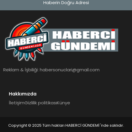
Haberin Doğru Adresi
MAGAZIN
EĞITIM
SAĞLIK
TEKNOLOJI
Reklam & İşbiliği:
habersonuclari@gmail.com
Hakkımızda
İletişim
Gizlilik politikası
Künye
Copyright © 2025 Tüm hakları HABERCİ GÜNDEMİ 'nde saklıdır.