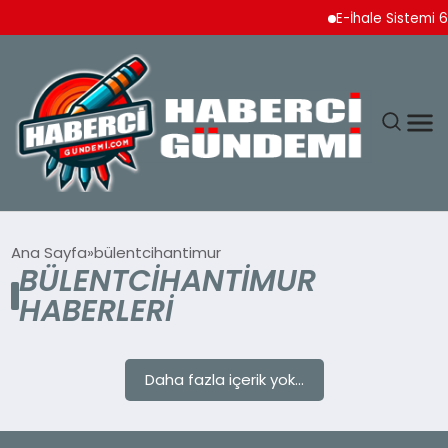
E-İhale Sistemi 6 
ANASAYFA
Ana Sayfa
bülentcihantimur
BÜLENTCIHANTIMUR
YAŞAM
HABERLERI
SPOR
Daha fazla içerik yok...
EKONOMI
DÜNYA