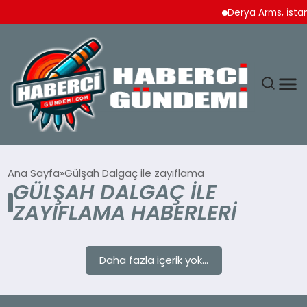
Derya Arms, İstan
ANASAYFA
Ana Sayfa
Gülşah Dalgaç ile zayıflama
GÜLŞAH DALGAÇ ILE
YAŞAM
ZAYIFLAMA HABERLERI
SPOR
Daha fazla içerik yok...
EKONOMI
DÜNYA