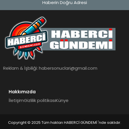
Haberin Doğru Adresi
MAGAZIN
EĞITIM
SAĞLIK
TEKNOLOJI
Reklam & İşbiliği:
habersonuclari@gmail.com
Hakkımızda
İletişim
Gizlilik politikası
Künye
Copyright © 2025 Tüm hakları HABERCİ GÜNDEMİ 'nde saklıdır.