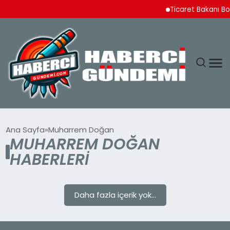
Ticaret Bakanı Bo
ANASAYFA
Ana Sayfa
Muharrem Doğan
MUHARREM DOĞAN
YAŞAM
HABERLERI
SPOR
Daha fazla içerik yok...
EKONOMI
DÜNYA