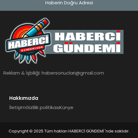
Haberin Doğru Adresi
MAGAZIN
EĞITIM
SAĞLIK
TEKNOLOJI
Reklam & İşbiliği:
habersonuclari@gmail.com
Hakkımızda
İletişim
Gizlilik politikası
Künye
Copyright © 2025 Tüm hakları HABERCİ GÜNDEMİ 'nde saklıdır.