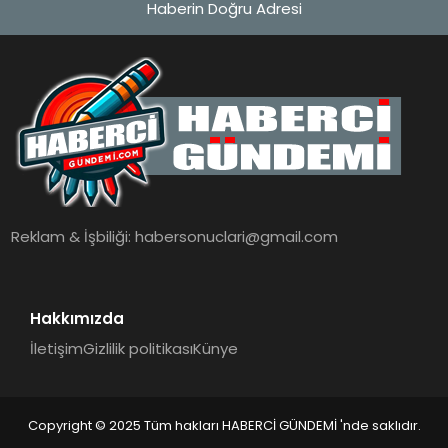
Haberin Doğru Adresi
MAGAZIN
EĞITIM
SAĞLIK
TEKNOLOJI
Reklam & İşbiliği:
habersonuclari@gmail.com
Hakkımızda
İletişim
Gizlilik politikası
Künye
Copyright © 2025 Tüm hakları HABERCİ GÜNDEMİ 'nde saklıdır.