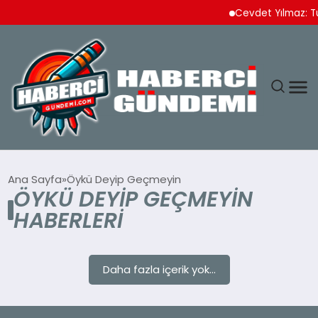
Cevdet Yılmaz: Tür
ANASAYFA
Ana Sayfa
Öykü Deyip Geçmeyin
ÖYKÜ DEYIP GEÇMEYIN
YAŞAM
HABERLERI
SPOR
Daha fazla içerik yok...
EKONOMI
DÜNYA