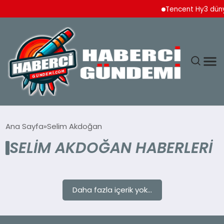
Tencent Hy3 düny
ANASAYFA
Ana Sayfa
Selim Akdoğan
SELIM AKDOĞAN HABERLERI
YAŞAM
SPOR
Daha fazla içerik yok...
EKONOMI
DÜNYA