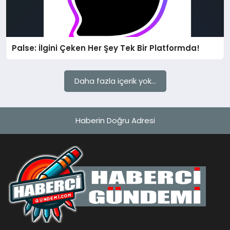
MAGAZIN
Palse: İlgini Çeken Her Şey Tek Bir Platformda!
EĞITIM
SAĞLIK
Daha fazla içerik yok...
TEKNOLOJI
Haberin Doğru Adresi