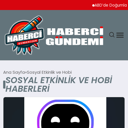
ABD’de Doğumla Va
ANASAYFA
Ana Sayfa
Sosyal Etkinlik ve Hobi
SOSYAL ETKINLIK VE HOBI
YAŞAM
HABERLERI
SPOR
EKONOMI
DÜNYA