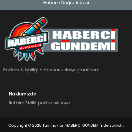
Haberin Doğru Adresi
MAGAZIN
EĞITIM
SAĞLIK
TEKNOLOJI
Reklam & İşbiliği:
habersonuclari@gmail.com
Hakkımızda
İletişim
Gizlilik politikası
Künye
Copyright © 2025 Tüm hakları HABERCİ GÜNDEMİ 'nde saklıdır.