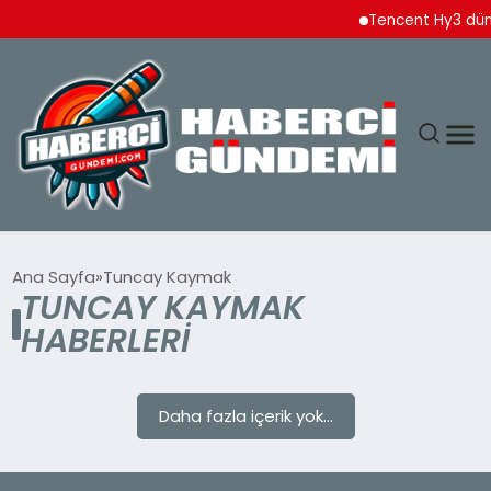
Tencent Hy3 düny
ANASAYFA
Ana Sayfa
Tuncay Kaymak
TUNCAY KAYMAK
YAŞAM
HABERLERI
SPOR
Daha fazla içerik yok...
EKONOMI
DÜNYA