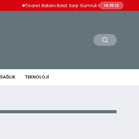
Ticaret Bakanı Bolat Sarp Gümrük Kapısı’nı Değerlendir
14:15:12
SAĞLIK
TEKNOLOJI