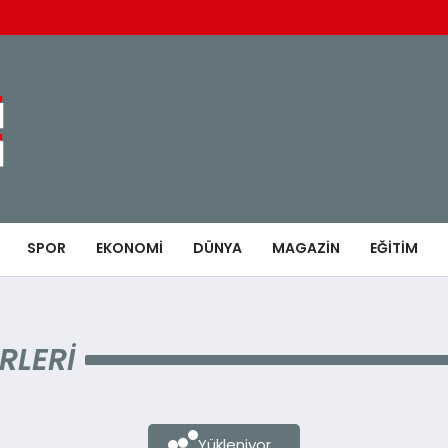
SPOR
EKONOMI
DÜNYA
MAGAZIN
EĞITIM
RLERI
Yükleniyor...