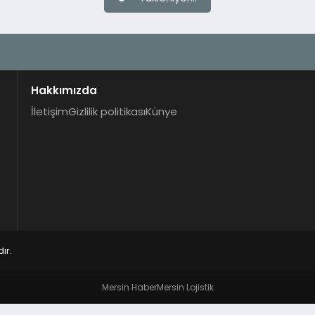
Hakkımızda
İletişim
Gizlilik politikası
Künye
ır.
Mersin Haber
Mersin Lojistik