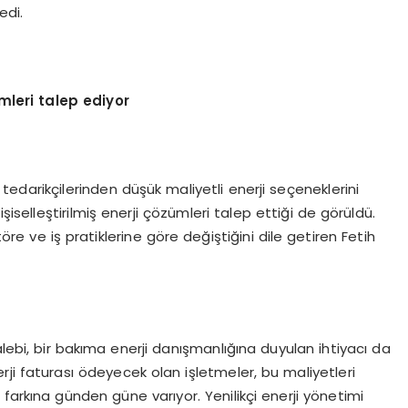
edi.
ümleri talep ediyor
k tedarikçilerinden düşük maliyetli enerji seçeneklerini
şiselleştirilmiş enerji çözümleri talep ettiği de görüldü.
töre ve iş pratiklerine göre değiştiğini dile getiren Fetih
 talebi, bir bakıma enerji danışmanlığına duyulan ihtiyacı da
nerji faturası ödeyecek olan işletmeler, bu maliyetleri
farkına günden güne varıyor. Yenilikçi enerji yönetimi