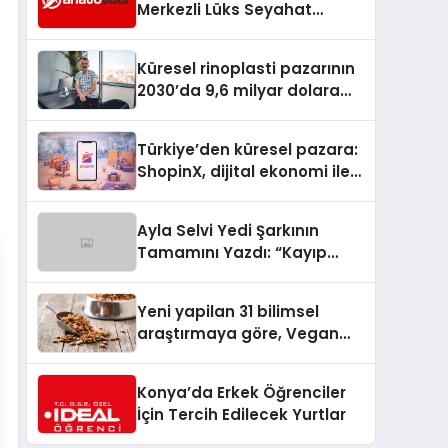
Merkezli Lüks Seyahat
Hizmetleriyle Küresel
Turizmde Öne Çıkıyor
Küresel rinoplasti pazarının
2030’da 9,6 milyar dolara
ulaşması bekleniyor
Türkiye’den küresel pazara:
ShopinX, dijital ekonomi ile
gerçek dünya alışverişini bir
araya getirmeyi hedefliyor
Ayla Selvi Yedi Şarkının
Tamamını Yazdı: “Kayıp
Kasetler 1” 31 Temmuz’da
Yayında
Yeni yapilan 31 bilimsel
araştırmaya göre, Vegan
Köpek Maması ve Vegan
Kedi Mamasının İyi
Konya’da Erkek Öğrenciler
Sindirildiğini Ortaya Koydu
İçin Tercih Edilecek Yurtlar