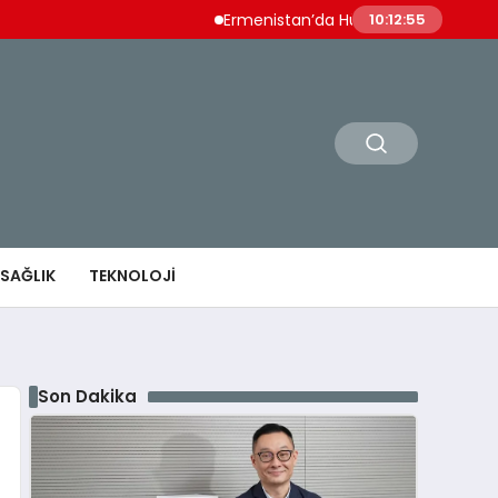
Ermenistan’da Hükümet İstifasının Ardından
10:12:56
SAĞLIK
TEKNOLOJI
Son Dakika