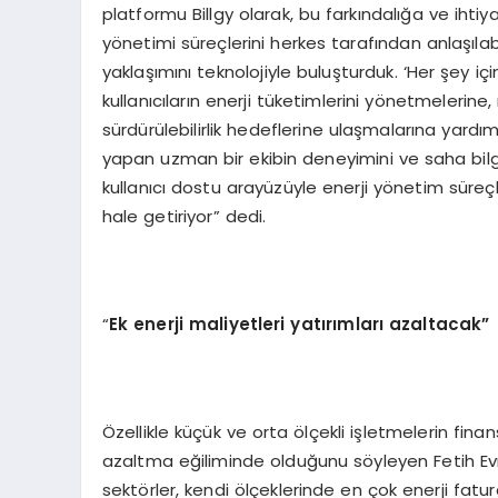
platformu Billgy olarak, bu farkındalığa ve ihti
yönetimi süreçlerini herkes tarafından anlaşılab
yaklaşımını teknolojiyle buluşturduk. ‘Her şey için
kullanıcıların enerji tüketimlerini yönetmelerin
sürdürülebilirlik hedeflerine ulaşmalarına yardımc
yapan uzman bir ekibin deneyimini ve saha bilgisi
kullanıcı dostu arayüzüyle enerji yönetim süreçler
hale getiriyor” dedi.
“
Ek enerji maliyetleri yatırımları azaltacak”
Özellikle küçük ve orta ölçekli işletmelerin fina
azaltma eğiliminde olduğunu söyleyen Fetih Evren 
sektörler, kendi ölçeklerinde en çok enerji fatu