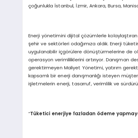
çoğunlukla İstanbul, İzmir, Ankara, Bursa, Mani
Enerji yönetimini dijital çözümlerle kolaylaştıra
şehir ve sektörleri odağımıza aldık. Enerji tüketim
uygulanabilir içgörülere dönüştürmelerine de ola
operasyon verimliliklerini artırıyor. Danışman de
gerektirmeyen Maliyet Yönetimi, yatırım gerekti
kapsamlı bir enerji danışmanlığı isteyen müşteril
işletmelerin enerji, tasarruf, verimlilik ve sürdür
“
Tüketici enerjiye fazladan
ö
deme yapmaya 