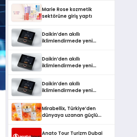
TSSA Düzenleyici Onaylarını
Marie Rose kozmetik
Aldı
sektörüne giriş yaptı
Daikin’den akıllı
iklimlendirmede yeni
dönem: Madoka Plus
Türkiye’de
Daikin’den akıllı
iklimlendirmede yeni
dönem: Madoka Plus
Türkiye’de
Daikin’den akıllı
iklimlendirmede yeni
dönem: Madoka Plus
Türkiye’de
Mirabellix, Türkiye’den
dünyaya uzanan güçlü
büyümesini sürdürüyor
Anato Tour Turizm Dubai