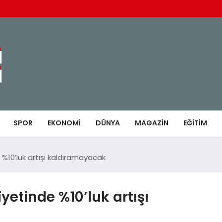
SPOR
EKONOMI
DÜNYA
MAGAZIN
EĞITIM
e %10’luk artışı kaldıramayacak
iyetinde %10’luk artışı