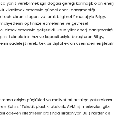
yaca yanıt verebilmek için doğası gereği karmaşık olan enerji
ilir kılabilmek amacıyla güncel enerji danışmanlığı
 tech ekran’ sloganı ve ‘artık bilgi net!’ mesajıyla Billgy,
e, maliyetlerini optimize etmelerine ve çevresel
ı olmak amacıyla geliştirildi. Uzun yıllar enerji danışmanlığı
ni teknolojinin hızı ve kapasitesiyle buluşturan Billgy,
ini sadeleştirerek, tek bir dijital ekran üzerinden erişilebilir
nsmana erişim güçlükleri ve maliyetleri arttıkça yatırımlarını
Şahin, “Tekstil, plastik, otelcilik, AVM, iş merkezleri gibi
rası ödeyen işletmeler arasında sıralanıyor. Bu şirketler de