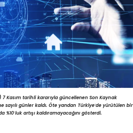
 7 Kasım tarihli kararıyla güncellenen Son Kaynak
ine sayılı günler kaldı. Öte yandan Türkiye
’
de yürütülen bir
nda %10
’
luk artışı kaldıramayacağını g
ö
sterdi.