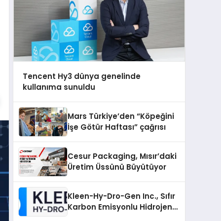
Tencent Hy3 dünya genelinde
kullanıma sunuldu
Mars Türkiye’den “Köpeğini
İşe Götür Haftası” çağrısı
Cesur Packaging, Mısır’daki
Üretim Üssünü Büyütüyor
Kleen-Hy-Dro-Gen Inc., Sıfır
Karbon Emisyonlu Hidrojen
Isıtma Teknolojisinde ISO ve