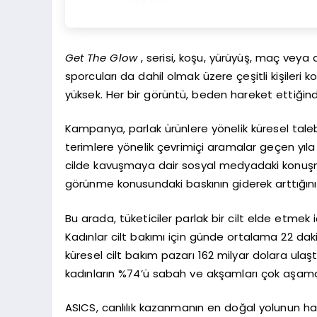
Get The Glow
, serisi, koşu, yürüyüş, maç ve
sporcuları da dahil olmak üzere çeşitli kişileri
yüksek. Her bir görüntü, beden hareket ettiğinde 
Kampanya, parlak ürünlere yönelik küresel talebin a
terimlere yönelik çevrimiçi aramalar geçen yıl
cilde kavuşmaya dair sosyal medyadaki konu
görünme konusundaki baskının giderek arttığını
Bu arada, tüketiciler parlak bir cilt elde etm
Kadınlar cilt bakımı için günde ortalama 22 dak
küresel cilt bakım pazarı 162 milyar dolara ulaştı
kadınların %74’ü sabah ve akşamları çok aşamalı
ASICS, canlılık kazanmanın en doğal yolunun har