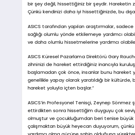
bir şey değil, hissettiğiniz bir şeydir. Hareketi
Çünkü kendinizi daha iyi hissettiğinizde, bu dışar
ASICS tarafından yapılan araştırmalar, sadece 1
sağlığı olumlu yönde etkilemeye yardımcı olabil
ve daha olumlu hissetmelerine yardımcı olabil
ASICS Küresel Pazarlama Direktörü Gary Raucher 
zihninizi de hareket ettirdiğiniz inancıyla kurulu
başlamadan çok önce, insanlar bunu hareket yolu
genellikle yapay olarak yaratıldığı bir kültürde, 
hareket yoluyla içten başlar.”
ASICS’in Profesyonel Tenisçi, Zeynep Sönmez ş
ettirdikten sonra hissettiğim duyguyu çok sev
olmuştur ve çocukluğumdan beri tenise büyük il
çalışmaktan büyük heyecan duyuyorum, çünkü h
yardımcı olma gücüne sahip olduğuna yürekte