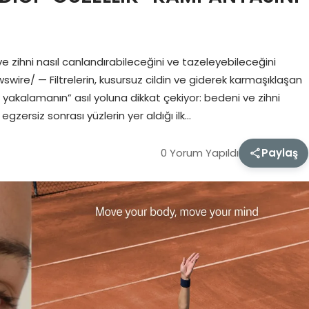
ve zihni nasıl canlandırabileceğini ve tazeleyebileceğini
wire/ — Filtrelerin, kusursuz cildin ve giderek karmaşıklaşan
yı yakalamanın” asıl yoluna dikkat çekiyor: bedeni ve zihni
zersiz sonrası yüzlerin yer aldığı ilk…
0 Yorum Yapıldı
Paylaş