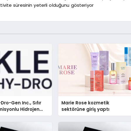
ktivite süresinin yeterli olduğunu gösteriyor
Dro-Gen Inc., Sıfır
Marie Rose kozmetik
isyonlu Hidrojen
sektörüne giriş yaptı
knolojisinde ISO ve
nleyici Onaylarını