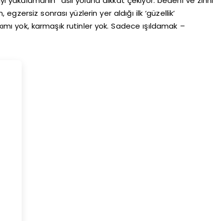
ıyı yakalamanın” asıl yoluna dikkat çekiyor: bedeni ve zihni
zersiz sonrası yüzlerin yer aldığı ilk ‘güzellik’
akımı yok, karmaşık rutinler yok. Sadece ışıldamak –