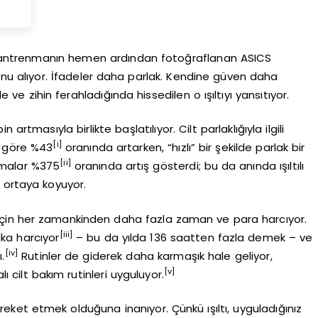
ya antrenmanın hemen ardından fotoğraflanan ASICS
 konu alıyor. İfadeler daha parlak. Kendine güven daha
ve zihin ferahladığında hissedilen o ışıltıyı yansıtıyor.
rtmasıyla birlikte başlatılıyor. Cilt parlaklığıyla ilgili
[i]
a göre %43
oranında artarken, “hızlı” bir şekilde parlak bir
[ii]
şmalar %375
oranında artış gösterdi; bu da anında ışıltılı
 ortaya koyuyor.
ek için her zamankinden daha fazla zaman ve para harcıyor.
[iii]
ika harcıyor
– bu da yılda 136 saatten fazla demek – ve
[iv]
.
Rutinler de giderek daha karmaşık hale geliyor,
[v]
 cilt bakım rutinleri uyguluyor.
eket etmek olduğuna inanıyor. Çünkü ışıltı, uyguladığınız