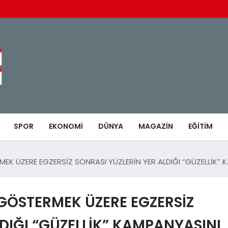
SPOR
EKONOMI
DÜNYA
MAGAZIN
EĞITIM
MEK ÜZERE EGZERSİZ SONRASI YÜZLERİN YER ALDIĞI “GÜZELLİK”
I GÖSTERMEK ÜZERE EGZERSİZ
LDIĞI “GÜZELLİK” KAMPANYASINI