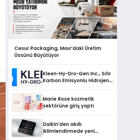
Cesur Packaging, Mısır’daki Üretim
Üssünü Büyütüyor
Kleen-Hy-Dro-Gen Inc., Sıfır
Karbon Emisyonlu Hidrojen
Isıtma Teknolojisinde ISO ve
TSSA Düzenleyici Onaylarını
Marie Rose kozmetik
Aldı
sektörüne giriş yaptı
Daikin’den akıllı
iklimlendirmede yeni
dönem: Madoka Plus