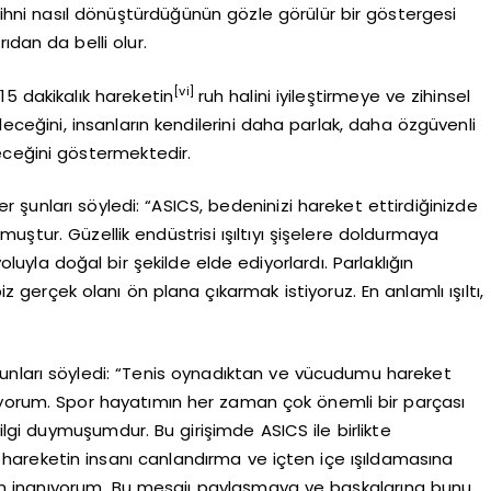
n zihni nasıl dönüştürdüğünün gözle görülür bir göstergesi
ıdan da belli olur.
[vi]
5 dakikalık hareketin
ruh halini iyileştirmeye ve zihinsel
eceğini, insanların kendilerini daha parlak, daha özgüvenli
eceğini göstermektedir.
şunları söyledi: “ASICS, bedeninizi hareket ettirdiğinizde
şmuştur. Güzellik endüstrisi ışıltıyı şişelere doldurmaya
yla doğal bir şekilde elde ediyorlardı. Parlaklığın
biz gerçek olanı ön plana çıkarmak istiyoruz. En anlamlı ışıltı,
unları söyledi: “Tenis oynadıktan ve vücudumu hareket
iyorum. Spor hayatımın her zaman çok önemli bir parçası
gi duymuşumdur. Bu girişimde ASICS ile birlikte
areketin insanı canlandırma ve içten içe ışıldamasına
n inanıyorum. Bu mesajı paylaşmaya ve başkalarına bunu