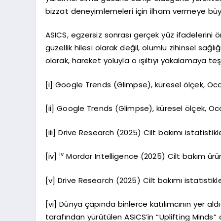
bizzat deneyimlemeleri için ilham vermeye büyü
ASICS, egzersiz sonrası gerçek yüz ifadelerini ö
güzellik hilesi olarak değil, olumlu zihinsel sağlı
olarak, hareket yoluyla o ışıltıyı yakalamaya teş
[i] Google Trends (Glimpse), küresel ölçek, Oca
[ii] Google Trends (Glimpse), küresel ölçek, Oca
[iii] Drive Research (2025) Cilt bakımı istatistikle
iv
[iv]
Mordor Intelligence (2025) Cilt bakım ürün
[v] Drive Research (2025) Cilt bakımı istatistikler
[vi] Dünya çapında binlerce katılımcının yer al
tarafından yürütülen ASICS’in “Uplifting Minds” a