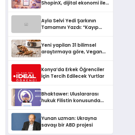
ShopinX, dijital ekonomi ile
gerçek dünya alışverişini bir
araya getirmeyi hedefliyor
Ayla Selvi Yedi Şarkının
Tamamını Yazdı: “Kayıp
Kasetler 1” 31 Temmuz’da
Yayında
Yeni yapilan 31 bilimsel
araştırmaya göre, Vegan
Köpek Maması ve Vegan
Kedi Mamasının İyi
Konya’da Erkek Öğrenciler
Sindirildiğini Ortaya Koydu
İçin Tercih Edilecek Yurtlar
Bhaktawer: Uluslararası
hukuk Filistin konusunda
çifte standart uyguluyor
Yunan uzman: Ukrayna
savaşı bir ABD projesi