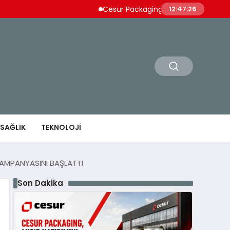
Cesur Packaging, Mısır’daki Üretim Üssünü B
12:47:27
SAĞLIK
TEKNOLOJI
 KAMPANYASINI BAŞLATTI
Son Dakika