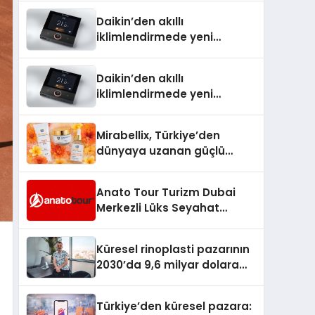
Türkiye’de
Daikin’den akıllı
iklimlendirmede yeni
dönem: Madoka Plus
Türkiye’de
Daikin’den akıllı
iklimlendirmede yeni
dönem: Madoka Plus
Türkiye’de
Mirabellix, Türkiye’den
dünyaya uzanan güçlü
büyümesini sürdürüyor
Anato Tour Turizm Dubai
Merkezli Lüks Seyahat
Hizmetleriyle Küresel
Turizmde Öne Çıkıyor
Küresel rinoplasti pazarının
2030’da 9,6 milyar dolara
ulaşması bekleniyor
Türkiye’den küresel pazara: