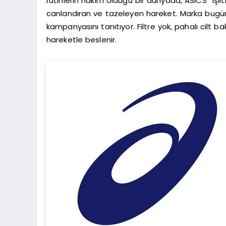
rutinlerin hakim olduğu bir dünyada, ASICS “ışılt
canlandıran ve tazeleyen hareket. Marka bugün, eg
kampanyasını tanıtıyor. Filtre yok, pahalı cilt b
hareketle beslenir.