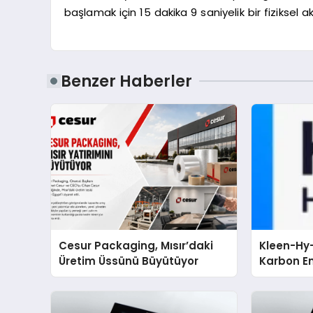
başlamak için 15 dakika 9 saniyelik bir fiziksel a
Benzer Haberler
Cesur Packaging, Mısır’daki
Kleen-Hy-
Üretim Üssünü Büyütüyor
Karbon Em
Isıtma Te
TSSA Düze
Aldı