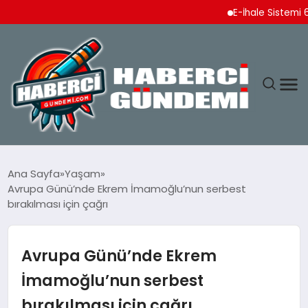
E-İhale Sistemi 6 Ayda 2,7
ANASAYFA
Ana Sayfa
Yaşam
Avrupa Günü’nde Ekrem İmamoğlu’nun serbest
YAŞAM
bırakılması için çağrı
SPOR
Avrupa Günü’nde Ekrem
EKONOMI
İmamoğlu’nun serbest
bırakılması için çağrı
DÜNYA