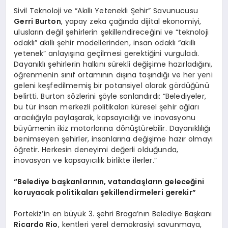
Sivil Teknoloji ve “Akıllı Yetenekli Şehir” Savunucusu
Gerri Burton
, yapay zeka çağında dijital ekonomiyi,
ulusların değil şehirlerin şekillendireceğini ve “teknoloji
odaklı” akıllı şehir modellerinden, insan odaklı “akıllı
yetenek” anlayışına geçilmesi gerektiğini vurguladı.
Dayanıklı şehirlerin halkını sürekli değişime hazırladığını,
öğrenmenin sınıf ortamının dışına taşındığı ve her yeni
geleni keşfedilmemiş bir potansiyel olarak gördüğünü
belirtti. Burton sözlerini şöyle sonlandırdı: “Belediyeler,
bu tür insan merkezli politikaları küresel şehir ağları
aracılığıyla paylaşarak, kapsayıcılığı ve inovasyonu
büyümenin ikiz motorlarına dönüştürebilir. Dayanıklılığı
benimseyen şehirler, insanlarına değişime hazır olmayı
öğretir. Herkesin deneyimi değerli olduğunda,
inovasyon ve kapsayıcılık birlikte ilerler.”
“Belediye başkanlarının, vatandaşların geleceğini
koruyacak politikaları şekillendirmeleri gerekir”
Portekiz’in en büyük 3. şehri Braga’nın Belediye Başkanı
Ricardo Rio
, kentleri yerel demokrasiyi savunmaya,