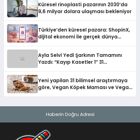
Küresel rinoplasti pazarının 2030’da
9,6 milyar dolara ulaşması bekleniyor
Türkiye’den küresel pazara: ShopinX,
dijital ekonomi ile gerçek dünya
alışverişini bir araya getirmeyi
hedefliyor
Ayla Selvi Yedi Şarkının Tamamını
Yazdı: “Kayıp Kasetler 1” 31
Temmuz’da Yayında
Yeni yapilan 31 bilimsel araştırmaya
göre, Vegan Köpek Maması ve Vegan
Kedi Mamasının İyi Sindirildiğini
Ortaya Koydu
Haberin Doğru Adresi