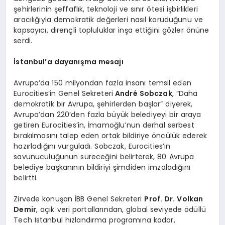
şehirlerinin şeffaflık, teknoloji ve sınır ötesi işbirlikleri
aracılığıyla demokratik değerleri nasıl koruduğunu ve
kapsayıcı, dirençli topluluklar inşa ettiğini gözler önüne
serdi.
İstanbul
’
a dayanış
ma
mesajı
Avrupa’da 150 milyondan fazla insanı temsil eden
Eurocities’in Genel Sekreteri
Andr
é Sobczak
, “Daha
demokratik bir Avrupa, şehirlerden başlar” diyerek,
Avrupa’dan 220’den fazla büyük belediyeyi bir araya
getiren Eurocities’in, İmamoğlu’nun derhal serbest
bırakılmasını talep eden ortak bildiriye öncülük ederek
hazırladığını vurguladı. Sobczak, Eurocities’in
savunuculuğunun süreceğini belirterek, 80 Avrupa
belediye başkanının bildiriyi şimdiden imzaladığını
belirtti.
Zirvede konuşan İBB Genel Sekreteri
Prof. Dr. Volkan
Demir
, açık veri portallarından, global seviyede ödüllü
Tech Istanbul hızlandırma programına kadar,