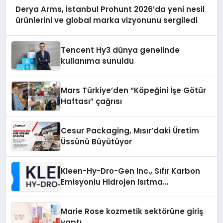
Derya Arms, İstanbul Prohunt 2026’da yeni nesil
ürünlerini ve global marka vizyonunu sergiledi
Tencent Hy3 dünya genelinde
kullanıma sunuldu
Mars Türkiye’den “Köpeğini İşe Götür
Haftası” çağrısı
Cesur Packaging, Mısır’daki Üretim
Üssünü Büyütüyor
Kleen-Hy-Dro-Gen Inc., Sıfır Karbon
Emisyonlu Hidrojen Isıtma
Teknolojisinde ISO ve TSSA
Düzenleyici Onaylarını Aldı
Marie Rose kozmetik sektörüne giriş
yaptı