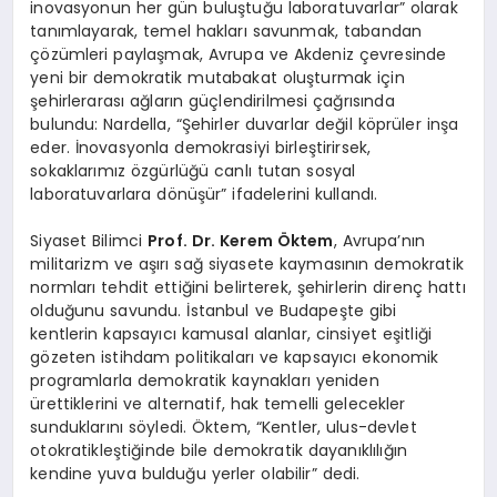
inovasyonun her gün buluştuğu laboratuvarlar” olarak
tanımlayarak, temel hakları savunmak, tabandan
çözümleri paylaşmak, Avrupa ve Akdeniz çevresinde
yeni bir demokratik mutabakat oluşturmak için
şehirlerarası ağların güçlendirilmesi çağrısında
bulundu: Nardella, “Şehirler duvarlar değil köprüler inşa
eder. İnovasyonla demokrasiyi birleştirirsek,
sokaklarımız özgürlüğü canlı tutan sosyal
laboratuvarlara dönüşür” ifadelerini kullandı.
Siyaset Bilimci
Prof. Dr.
Kerem Öktem
, Avrupa’nın
militarizm ve aşırı sağ siyasete kaymasının demokratik
normları tehdit ettiğini belirterek, şehirlerin direnç hattı
olduğunu savundu. İstanbul ve Budapeşte gibi
kentlerin kapsayıcı kamusal alanlar, cinsiyet eşitliği
gözeten istihdam politikaları ve kapsayıcı ekonomik
programlarla demokratik kaynakları yeniden
ürettiklerini ve alternatif, hak temelli gelecekler
sunduklarını söyledi. Öktem, “Kentler, ulus-devlet
otokratikleştiğinde bile demokratik dayanıklılığın
kendine yuva bulduğu yerler olabilir” dedi.