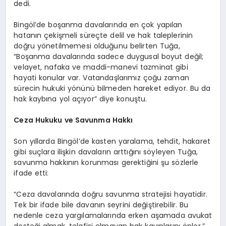
dedi.
Bingöl’de boşanma davalarında en çok yapılan
hatanın çekişmeli süreçte delil ve hak taleplerinin
doğru yönetilmemesi olduğunu belirten Tuğa,
“Boşanma davalarında sadece duygusal boyut değil;
velayet, nafaka ve maddi-manevi tazminat gibi
hayati konular var. Vatandaşlarımız çoğu zaman
sürecin hukuki yönünü bilmeden hareket ediyor. Bu da
hak kaybına yol açıyor” diye konuştu.
Ceza Hukuku ve Savunma Hakkı
Son yıllarda Bingöl’de kasten yaralama, tehdit, hakaret
gibi suçlara ilişkin davaların arttığını söyleyen Tuğa,
savunma hakkının korunması gerektiğini şu sözlerle
ifade etti:
“Ceza davalarında doğru savunma stratejisi hayatidir.
Tek bir ifade bile davanın seyrini değiştirebilir. Bu
nedenle ceza yargılamalarında erken aşamada avukat
desteği almak, telafisi olmayan hak kayıplarını önler.”