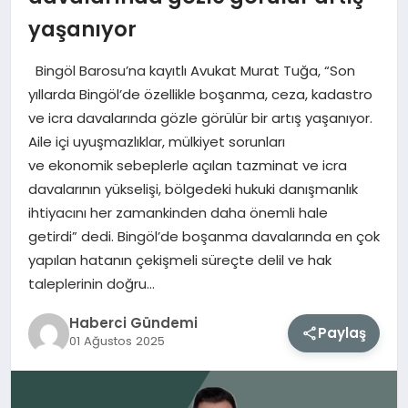
yaşanıyor
MAGAZIN
Bingöl Barosu’na kayıtlı Avukat Murat Tuğa, “Son
EĞITIM
yıllarda Bingöl’de özellikle boşanma, ceza, kadastro
ve icra davalarında gözle görülür bir artış yaşanıyor.
SAĞLIK
Aile içi uyuşmazlıklar, mülkiyet sorunları
ve ekonomik sebeplerle açılan tazminat ve icra
TEKNOLOJI
davalarının yükselişi, bölgedeki hukuki danışmanlık
ihtiyacını her zamankinden daha önemli hale
getirdi” dedi. Bingöl’de boşanma davalarında en çok
yapılan hatanın çekişmeli süreçte delil ve hak
taleplerinin doğru…
Haberci Gündemi
Paylaş
01 Ağustos 2025