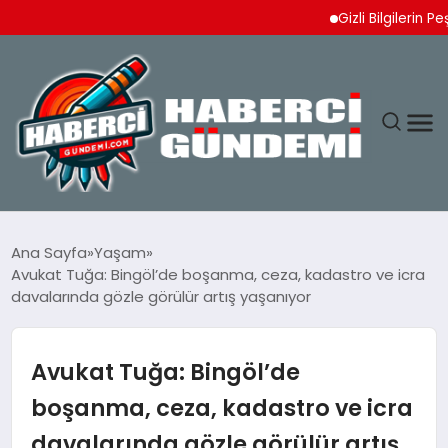
Gizli Bilgilerin Peşind
ANASAYFA
Ana Sayfa
Yaşam
Avukat Tuğa: Bingöl’de boşanma, ceza, kadastro ve icra
YAŞAM
davalarında gözle görülür artış yaşanıyor
SPOR
Avukat Tuğa: Bingöl’de
EKONOMI
boşanma, ceza, kadastro ve icra
davalarında gözle görülür artış
DÜNYA