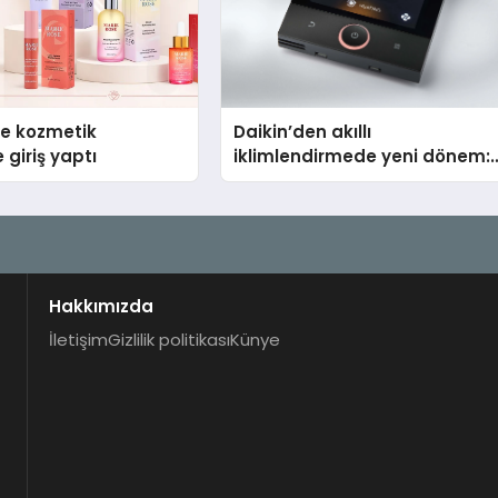
se kozmetik
Daikin’den akıllı
 giriş yaptı
iklimlendirmede yeni dönem:
Madoka Plus Türkiye’de
Hakkımızda
İletişim
Gizlilik politikası
Künye