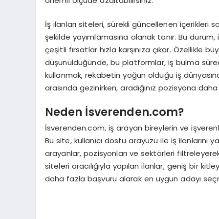
önemli ölçüde azaltabilirsiniz.
İş ilanları siteleri, sürekli güncellenen içerikleri 
şekilde yayımlamasına olanak tanır. Bu durum, iş
çeşitli fırsatlar hızla karşınıza çıkar. Özellikle 
düşünüldüğünde, bu platformlar, iş bulma süreciniz
kullanmak, rekabetin yoğun olduğu iş dünyasın
arasında gezinirken, aradığınız pozisyona daha k
Neden İsverenden.com?
İsverenden.com, iş arayan bireylerin ve işverenl
Bu site, kullanıcı dostu arayüzü ile iş ilanlarını y
arayanlar, pozisyonları ve sektörleri filtreleyerek
siteleri aracılığıyla yapılan ilanlar, geniş bir k
daha fazla başvuru alarak en uygun adayı seçme