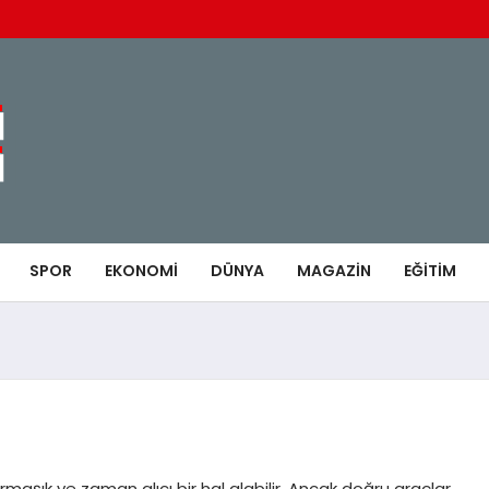
SPOR
EKONOMI
DÜNYA
MAGAZIN
EĞITIM
maşık ve zaman alıcı bir hal alabilir. Ancak doğru araçlar