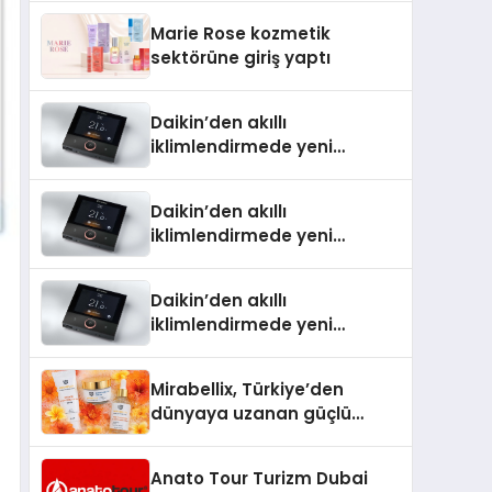
TSSA Düzenleyici Onaylarını
Marie Rose kozmetik
Aldı
sektörüne giriş yaptı
Daikin’den akıllı
iklimlendirmede yeni
dönem: Madoka Plus
Türkiye’de
Daikin’den akıllı
iklimlendirmede yeni
dönem: Madoka Plus
Türkiye’de
Daikin’den akıllı
iklimlendirmede yeni
dönem: Madoka Plus
Türkiye’de
Mirabellix, Türkiye’den
dünyaya uzanan güçlü
büyümesini sürdürüyor
Anato Tour Turizm Dubai