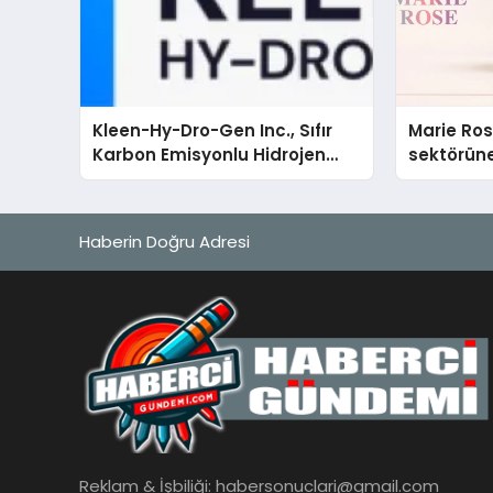
Kleen-Hy-Dro-Gen Inc., Sıfır
Marie Ro
Karbon Emisyonlu Hidrojen
sektörüne
Isıtma Teknolojisinde ISO ve
TSSA Düzenleyici Onaylarını
Aldı
Haberin Doğru Adresi
Reklam & İşbiliği:
habersonuclari@gmail.com