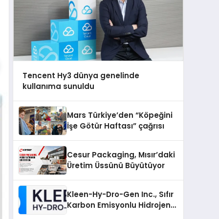
Tencent Hy3 dünya genelinde
kullanıma sunuldu
Mars Türkiye’den “Köpeğini
İşe Götür Haftası” çağrısı
Cesur Packaging, Mısır’daki
Üretim Üssünü Büyütüyor
Kleen-Hy-Dro-Gen Inc., Sıfır
Karbon Emisyonlu Hidrojen
Isıtma Teknolojisinde ISO ve