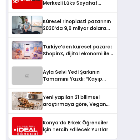
Merkezli Lüks Seyahat
Hizmetleriyle Küresel
Turizmde Öne Çıkıyor
Küresel rinoplasti pazarının
2030’da 9,6 milyar dolara
ulaşması bekleniyor
Türkiye’den küresel pazara:
ShopinX, dijital ekonomi ile
gerçek dünya alışverişini bir
araya getirmeyi hedefliyor
Ayla Selvi Yedi Şarkının
Tamamını Yazdı: “Kayıp
Kasetler 1” 31 Temmuz’da
Yayında
Yeni yapilan 31 bilimsel
araştırmaya göre, Vegan
Köpek Maması ve Vegan
Kedi Mamasının İyi
Konya’da Erkek Öğrenciler
Sindirildiğini Ortaya Koydu
İçin Tercih Edilecek Yurtlar