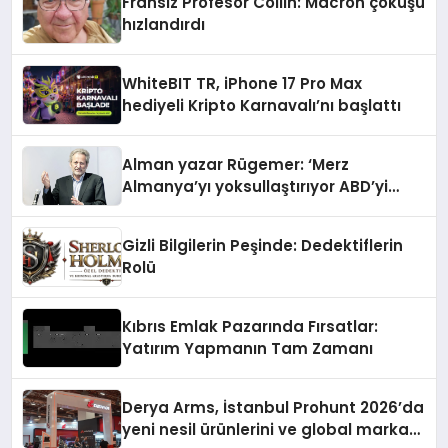
Fransız Profesör Collin: Macron çöküşü
hızlandırdı
WhiteBIT TR, iPhone 17 Pro Max
hediyeli Kripto Karnavalı’nı başlattı
Alman yazar Rügemer: ‘Merz
Almanya’yı yoksullaştırıyor ABD’yi
zenginleştiriyor’
Gizli Bilgilerin Peşinde: Dedektiflerin
Rolü
Kıbrıs Emlak Pazarında Fırsatlar:
Yatırım Yapmanın Tam Zamanı
Derya Arms, İstanbul Prohunt 2026’da
yeni nesil ürünlerini ve global marka