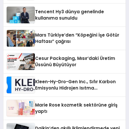
vizyonunu sergiledi
Tencent Hy3 dünya genelinde
kullanıma sunuldu
Mars Türkiye’den “Köpeğini İşe Götür
Haftası” çağrısı
Cesur Packaging, Mısır’daki Üretim
Üssünü Büyütüyor
Kleen-Hy-Dro-Gen Inc., Sıfır Karbon
Emisyonlu Hidrojen Isıtma
Teknolojisinde ISO ve TSSA
Düzenleyici Onaylarını Aldı
Marie Rose kozmetik sektörüne giriş
yaptı
Daikin’den akıllı iklimlendirmede yeni