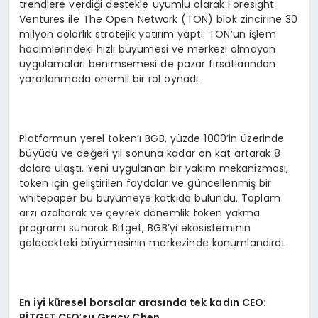
trendlere verdiği destekle uyumlu olarak Foresight
Ventures ile The Open Network (TON) blok zincirine 30
milyon dolarlık stratejik yatırım yaptı. TON’un işlem
hacimlerindeki hızlı büyümesi ve merkezi olmayan
uygulamaları benimsemesi de pazar fırsatlarından
yararlanmada önemli bir rol oynadı.
Platformun yerel token’ı BGB, yüzde 1000’in üzerinde
büyüdü ve değeri yıl sonuna kadar on kat artarak 8
dolara ulaştı. Yeni uygulanan bir yakım mekanizması,
token için geliştirilen faydalar ve güncellenmiş bir
whitepaper bu büyümeye katkıda bulundu. Toplam
arzı azaltarak ve çeyrek dönemlik token yakma
programı sunarak Bitget, BGB’yi ekosisteminin
gelecekteki büyümesinin merkezinde konumlandırdı.
En iyi küresel borsalar arasında tek kadın
CEO:
B
İ
TGET CEO
’
su Gracy Chen