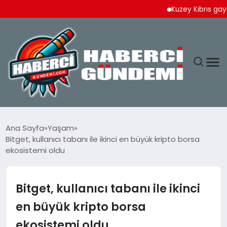
Kuzey Kıbrıs gayrimenk
ANASAYFA
Ana Sayfa
Yaşam
Bitget, kullanıcı tabanı ile ikinci en büyük kripto borsa
YAŞAM
ekosistemi oldu
SPOR
Bitget, kullanıcı tabanı ile ikinci
EKONOMI
en büyük kripto borsa
ekosistemi oldu
DÜNYA