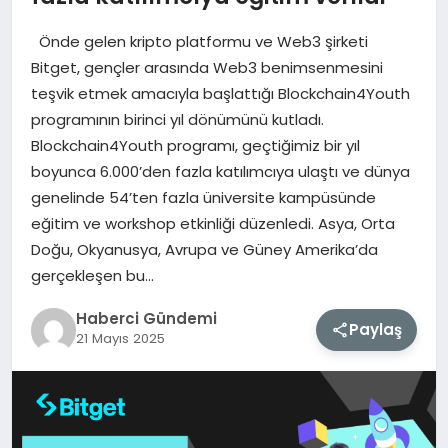
Önde gelen kripto platformu ve Web3 şirketi
MAGAZIN
Bitget, gençler arasında Web3 benimsenmesini
teşvik etmek amacıyla başlattığı Blockchain4Youth
EĞITIM
programının birinci yıl dönümünü kutladı.
Blockchain4Youth programı, geçtiğimiz bir yıl
SAĞLIK
boyunca 6.000’den fazla katılımcıya ulaştı ve dünya
genelinde 54’ten fazla üniversite kampüsünde
TEKNOLOJI
eğitim ve workshop etkinliği düzenledi. Asya, Orta
Doğu, Okyanusya, Avrupa ve Güney Amerika’da
gerçekleşen bu…
Haberci Gündemi
Paylaş
21 Mayıs 2025