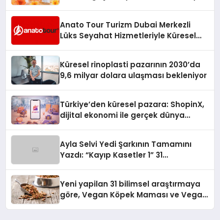
Anato Tour Turizm Dubai Merkezli
Lüks Seyahat Hizmetleriyle Küresel
Turizmde Öne Çıkıyor
Küresel rinoplasti pazarının 2030’da
9,6 milyar dolara ulaşması bekleniyor
Türkiye’den küresel pazara: ShopinX,
dijital ekonomi ile gerçek dünya
alışverişini bir araya getirmeyi
hedefliyor
Ayla Selvi Yedi Şarkının Tamamını
Yazdı: “Kayıp Kasetler 1” 31
Temmuz’da Yayında
Yeni yapilan 31 bilimsel araştırmaya
göre, Vegan Köpek Maması ve Vegan
Kedi Mamasının İyi Sindirildiğini
Ortaya Koydu