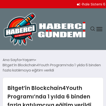
E-İhale Sistemi 6 Ayda 2
ANASAYFA
Ana Sayfa
Yaşam
Bitget’in Blockchain4Youth Programı’nda 1 yılda 6 binden
YAŞAM
fazla katılımcıya eğitim verildi
SPOR
Bitget’in Blockchain4Youth
EKONOMI
Programı’nda 1 yılda 6 binden
fazla katılımcıya eğitim verildi
DÜNYA