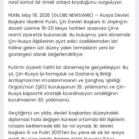
nasıl somut bir örnek ortaya koyduğunu vurguluyor.
PEKİN, May 18, 2026 (GLOBE NEWSWIRE) — Rusya Devlet
Başkanı Vladimir Putin, Çin Devlet Başkanı Xi Jinping’in
daveti üzerine 19-20 Mayıs tarihleri arasında Çin’e
resmî ziyarette bulunacak. Bu buluşma, yeni dönemde
Çin-Rusya ilişkilerinin ayırt edici özelliklerinden biri
hâline gelen üst düzey yakın temasların yeni bir
göstergesi olarak değerlendiriliyor.
Putin’in ziyareti tarihî bir dönemeçte gerçekleşiyor. Bu
yıl, Çin-Rusya İyi Komşuluk ve Dostane İş Birliği
Antlaşması’nın imzalanmasının ve Şanghay İşbirliği
Örgütü’nün (ŞİÖ) kuruluşunun 25. yıldönümü ve Çin-
Rusya kapsamlı stratejik koordinasyon ortaklığının
kurulmasının 30. yıldönümü.
Geçtiğimiz on yılda, devlet başkanları düzeyindeki
diplomasi hızla değişen küresel ortamda ikili ilişkilerin
rotasını belirlemede kilit bir rol oynadı. İki devlet
başkanı Xi ve Putin 2013’ten bu yana sık sık bir araya
geldi. Bu süre içinde Başkan Xi’nin Rusya’yı 11 kez