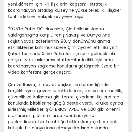
yeni dönem için ikili ilişkilerini kapsamlı stratejik
koordinasyon ortaklığı düzeyine yükselterek ikili ilişkiler
tarihindeki en yüksek seviyeye taşıdı.
2025’te Putin ŞİÖ zirvesine, Çin Halkının Japon
Saldırganlığına Karşı Direniş Savaşı ve Dünya Anti-
Faşist Savaşı zaferlerinin 80. yıldönümünü anma
etkinliklerine katılmak üzere Çin’i ziyaret etti. Bu yıl 4
Şubat tarihinde Xi ve Putin ikili ilişkilerin gelecekteki
gelişimi ve uluslararası platformlarda ikili ilişkilerde
koordinasyon sağlama konularını görüşmek üzere bir
video konferans gerçekleştirdi.
Çin ve Rusya, iki devlet başkanının rehberliğinde
karşılıklı siyasi güveni sürekli derinleştirdi ve egemenlik,
güvenlik ve kalkınma gibi temel çıkarlarını ilgilendiren
konularda birbirlerine güçlü destek verdi. İki ülke ayrıca
Birleşmiş Milletler, ŞİÖ, BRICS, APEC ve G20 gibi önemli
uluslararası platformlarda koordinasyonu
güçlendirerek tek taraflılığa birlikte karşı çıktı ve çok
kutuplu bir dünya inşa etmeye katkıda bulundu.