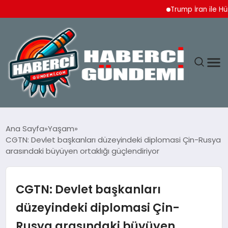
Trump İran ile Hürmüz
ANASAYFA
Ana Sayfa
Yaşam
CGTN: Devlet başkanları düzeyindeki diplomasi Çin-Rusya
YAŞAM
arasındaki büyüyen ortaklığı güçlendiriyor
SPOR
CGTN: Devlet başkanları
EKONOMI
düzeyindeki diplomasi Çin-
Rusya arasındaki büyüyen
DÜNYA