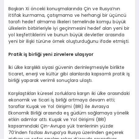
Başkan Xi önceki konuşmalarında Çin ve Rusya’nın
ittifak kurmama, çatışmama ve herhangi bir üçüncü
tarafı hedef almama ilkeleri temelinde komşu büyük
ülkelerin birbirleriyle iyi geçinmesini hedef alan yeni bir
yol keşfettiklerini ve bunun büyük devletler arasında
yeni bir ilişki türüne örnek oluşturduğunu ifade etmişti.
Pratik iş birliği yeni zirvelere ulaşıyor
İki ülke karşılıklı siyasi güvenin derinleşmesiyle birlikte
ticaret, enerji ve kültür gibi alanlarda kapsamlı pratik iş
birliği yaparak verimli sonuçlara ulaştı.
Karşılaştıkları küresel zorluklara karşın iki ülke arasındaki
ekonomik ve ticari iş birliği artmaya devam etti;
taraflar Kuşak ve Yol Girişimi (BRI) ile Avrasya
Ekonomik Birliği arasında eş güdüm sağlamaya yönelik
etkin adımlar attı. Kuşak ve Yol Girişimi (BRI)
kapsamındaki Çin-Avrupa yük trenlerinin yüzde
70’inden fazlası Avrupa’ya Rusya üzerinden geçerek
gidiyor ve sefer sayıları rekor düzeyde seyrediyor.