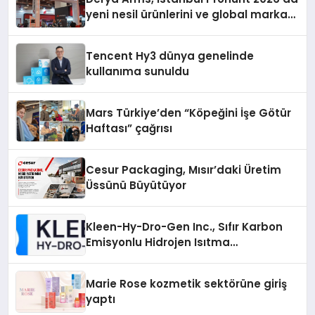
yeni nesil ürünlerini ve global marka
vizyonunu sergiledi
Tencent Hy3 dünya genelinde
kullanıma sunuldu
Mars Türkiye’den “Köpeğini İşe Götür
Haftası” çağrısı
Cesur Packaging, Mısır’daki Üretim
Üssünü Büyütüyor
Kleen-Hy-Dro-Gen Inc., Sıfır Karbon
Emisyonlu Hidrojen Isıtma
Teknolojisinde ISO ve TSSA
Düzenleyici Onaylarını Aldı
Marie Rose kozmetik sektörüne giriş
yaptı