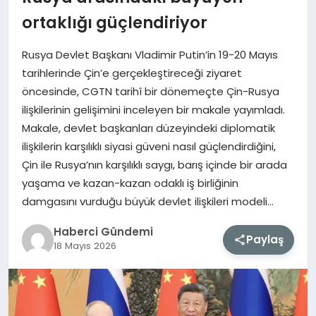
ortaklığı güçlendiriyor
MAGAZIN
Rusya Devlet Başkanı Vladimir Putin’in 19-20 Mayıs
EĞITIM
tarihlerinde Çin’e gerçekleştireceği ziyaret
öncesinde, CGTN tarihî bir dönemeçte Çin-Rusya
SAĞLIK
ilişkilerinin gelişimini inceleyen bir makale yayımladı.
Makale, devlet başkanları düzeyindeki diplomatik
TEKNOLOJI
ilişkilerin karşılıklı siyasi güveni nasıl güçlendirdiğini,
Çin ile Rusya’nın karşılıklı saygı, barış içinde bir arada
yaşama ve kazan-kazan odaklı iş birliğinin
damgasını vurduğu büyük devlet ilişkileri modeli…
Haberci Gündemi
Paylaş
18 Mayıs 2026