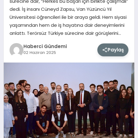
sürecine dair, “Herkes bu başarı için birlikte çalışmalı”
dedi. İş insanı Cüneyd Zapsu, Van Yüzüncü Yıl
MAGAZIN
Üniversitesi öğrencileri ile bir araya geldi. Hem siyasi
yaşamından hem de iş hayatına dair deneyimlerini
EĞITIM
anlattı. Terörsüz Türkiye sürecine dair görüşlerini…
Haberci Gündemi
SAĞLIK
Paylaş
02 Haziran 2025
TEKNOLOJI