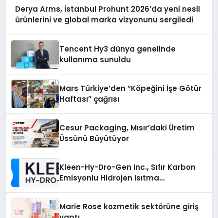
Derya Arms, İstanbul Prohunt 2026’da yeni nesil
ürünlerini ve global marka vizyonunu sergiledi
Tencent Hy3 dünya genelinde
kullanıma sunuldu
Mars Türkiye’den “Köpeğini İşe Götür
Haftası” çağrısı
Cesur Packaging, Mısır’daki Üretim
Üssünü Büyütüyor
Kleen-Hy-Dro-Gen Inc., Sıfır Karbon
Emisyonlu Hidrojen Isıtma
Teknolojisinde ISO ve TSSA
Düzenleyici Onaylarını Aldı
Marie Rose kozmetik sektörüne giriş
yaptı