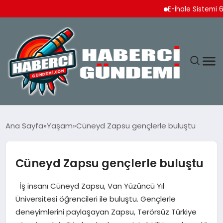
E-İhale Sistemi 6 Ayda 2,
ANASAYFA
Ana Sayfa
Yaşam
Cüneyd Zapsu gençlerle buluştu
YAŞAM
Cüneyd Zapsu gençlerle buluştu
SPOR
İş insanı Cüneyd Zapsu, Van Yüzüncü Yıl
EKONOMI
Üniversitesi öğrencileri ile buluştu. Gençlerle
deneyimlerini paylaşayan Zapsu, Terörsüz Türkiye
DÜNYA