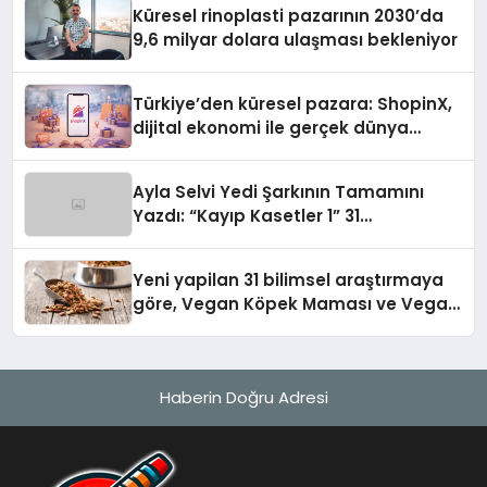
Küresel rinoplasti pazarının 2030’da
9,6 milyar dolara ulaşması bekleniyor
Türkiye’den küresel pazara: ShopinX,
dijital ekonomi ile gerçek dünya
alışverişini bir araya getirmeyi
hedefliyor
Ayla Selvi Yedi Şarkının Tamamını
Yazdı: “Kayıp Kasetler 1” 31
Temmuz’da Yayında
Yeni yapilan 31 bilimsel araştırmaya
göre, Vegan Köpek Maması ve Vegan
Kedi Mamasının İyi Sindirildiğini
Ortaya Koydu
Haberin Doğru Adresi