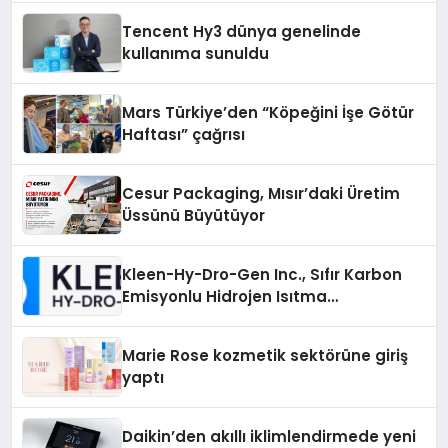
Tencent Hy3 dünya genelinde
kullanıma sunuldu
Mars Türkiye’den “Köpeğini İşe Götür
Haftası” çağrısı
Cesur Packaging, Mısır’daki Üretim
Üssünü Büyütüyor
Kleen-Hy-Dro-Gen Inc., Sıfır Karbon
Emisyonlu Hidrojen Isıtma
Teknolojisinde ISO ve TSSA
Düzenleyici Onaylarını Aldı
Marie Rose kozmetik sektörüne giriş
yaptı
Daikin’den akıllı iklimlendirmede yeni