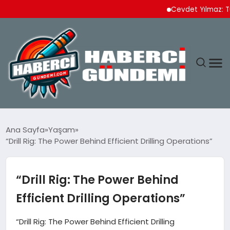
Cevdet Yılmaz: Türkiy
ANASAYFA
Ana Sayfa
Yaşam
“Drill Rig: The Power Behind Efficient Drilling Operations”
YAŞAM
SPOR
“Drill Rig: The Power Behind
Efficient Drilling Operations”
EKONOMI
“Drill Rig: The Power Behind Efficient Drilling
DÜNYA