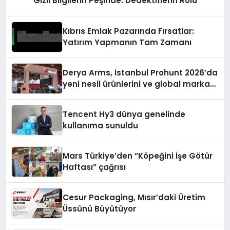
Gizli Bilgilerin Peşinde: Dedektiflerin Rolü
Kıbrıs Emlak Pazarında Fırsatlar:
Yatırım Yapmanın Tam Zamanı
Derya Arms, İstanbul Prohunt 2026’da
yeni nesil ürünlerini ve global marka
vizyonunu sergiledi
Tencent Hy3 dünya genelinde
kullanıma sunuldu
Mars Türkiye’den “Köpeğini İşe Götür
Haftası” çağrısı
Cesur Packaging, Mısır’daki Üretim
Üssünü Büyütüyor