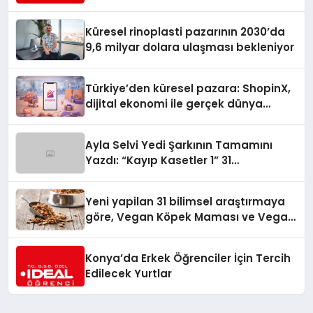
Turizmde Öne Çıkıyor
Küresel rinoplasti pazarının 2030’da
9,6 milyar dolara ulaşması bekleniyor
Türkiye’den küresel pazara: ShopinX,
dijital ekonomi ile gerçek dünya
alışverişini bir araya getirmeyi
hedefliyor
Ayla Selvi Yedi Şarkının Tamamını
Yazdı: “Kayıp Kasetler 1” 31
Temmuz’da Yayında
Yeni yapilan 31 bilimsel araştırmaya
göre, Vegan Köpek Maması ve Vegan
Kedi Mamasının İyi Sindirildiğini
Ortaya Koydu
Konya’da Erkek Öğrenciler İçin Tercih
Edilecek Yurtlar