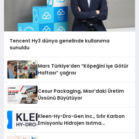
Tencent Hy3 dünya genelinde kullanıma
sunuldu
Mars Türkiye’den “Köpeğini İşe Götür
Haftası” çağrısı
Cesur Packaging, Mısır’daki Üretim
Üssünü Büyütüyor
Kleen-Hy-Dro-Gen Inc., Sıfır Karbon
Emisyonlu Hidrojen Isıtma
Teknolojisinde ISO ve TSSA
Düzenleyici Onaylarını Aldı