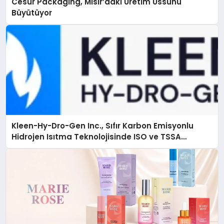
Cesur Packaging, Mısır’daki Üretim Üssünü
Büyütüyor
Kleen-Hy-Dro-Gen Inc., Sıfır Karbon Emisyonlu
Hidrojen Isıtma Teknolojisinde ISO ve TSSA
Düzenleyici Onaylarını Aldı