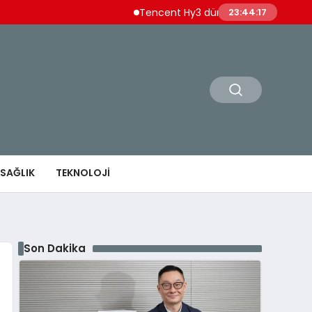
Tencent Hy3 dünya genelinde kullanıma su
23:44:18
SAĞLIK
TEKNOLOJI
Son Dakika