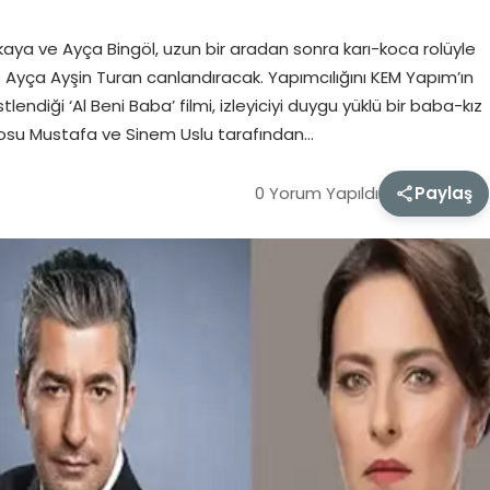
aya ve Ayça Bingöl, uzun bir aradan sonra karı-koca rolüyle
de Ayça Ayşin Turan canlandıracak. Yapımcılığını KEM Yapım’ın
endiği ‘Al Beni Baba’ filmi, izleyiciyi duygu yüklü bir baba-kız
osu Mustafa ve Sinem Uslu tarafından…
0 Yorum Yapıldı
Paylaş