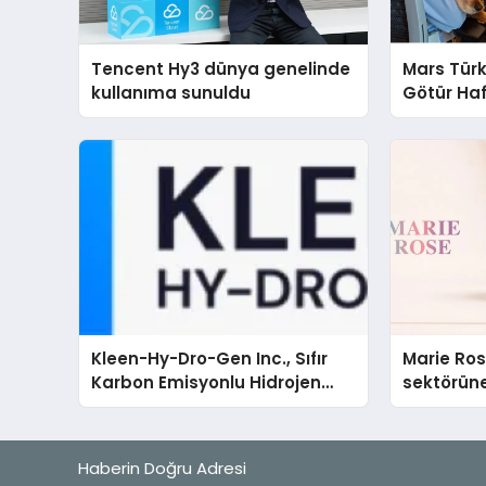
Tencent Hy3 dünya genelinde
Mars Türk
kullanıma sunuldu
Götür Haf
Kleen-Hy-Dro-Gen Inc., Sıfır
Marie Ro
Karbon Emisyonlu Hidrojen
sektörüne
Isıtma Teknolojisinde ISO ve
TSSA Düzenleyici Onaylarını
Aldı
Haberin Doğru Adresi