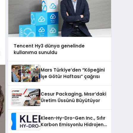
Tencent Hy3 dünya genelinde
kullanıma sunuldu
Mars Türkiye’den “Köpeğini
İşe Götür Haftası” çağrısı
Cesur Packaging, Mısır’daki
Üretim Üssünü Büyütüyor
Kleen-Hy-Dro-Gen Inc., Sıfır
Karbon Emisyonlu Hidrojen
Isıtma Teknolojisinde ISO ve