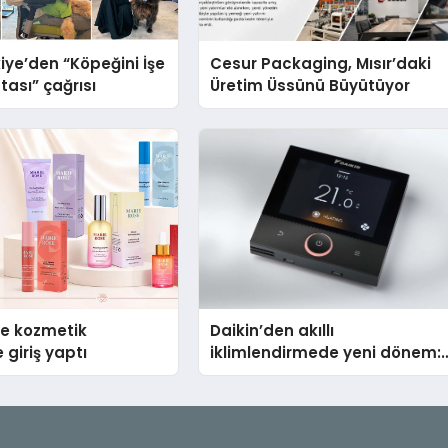
iye’den “Köpeğini İşe
Cesur Packaging, Mısır’daki
tası” çağrısı
Üretim Üssünü Büyütüyor
se kozmetik
Daikin’den akıllı
 giriş yaptı
iklimlendirmede yeni dönem:
Madoka Plus Türkiye’de