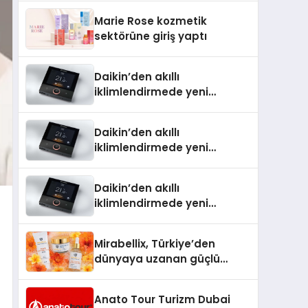
TSSA Düzenleyici Onaylarını
Marie Rose kozmetik
Aldı
sektörüne giriş yaptı
Daikin’den akıllı
iklimlendirmede yeni
dönem: Madoka Plus
Türkiye’de
Daikin’den akıllı
iklimlendirmede yeni
dönem: Madoka Plus
Türkiye’de
Daikin’den akıllı
iklimlendirmede yeni
dönem: Madoka Plus
Türkiye’de
Mirabellix, Türkiye’den
dünyaya uzanan güçlü
büyümesini sürdürüyor
Anato Tour Turizm Dubai