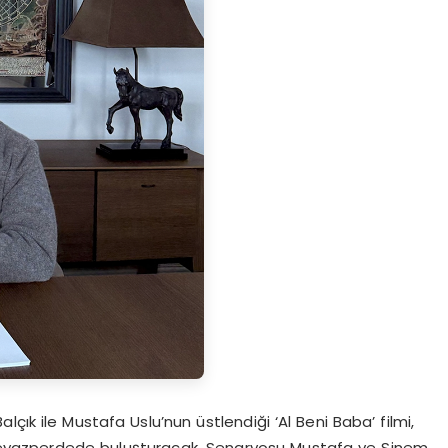
çık ile Mustafa Uslu’nun üstlendiği ‘Al Beni Baba’ filmi,
le beyazperdede buluşturacak. Senaryosu Mustafa ve Sinem