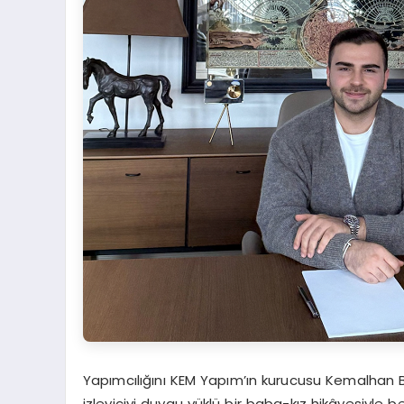
Yapımcılığını KEM Yapım’ın kurucusu Kemalhan Bal
izleyiciyi duygu yüklü bir baba-kız hikâyesiy