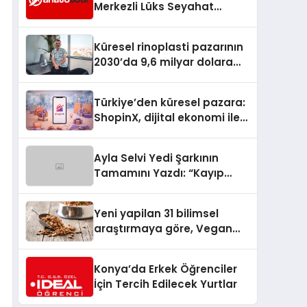
Merkezli Lüks Seyahat
Hizmetleriyle Küresel
Turizmde Öne Çıkıyor
Küresel rinoplasti pazarının
2030’da 9,6 milyar dolara
ulaşması bekleniyor
Türkiye’den küresel pazara:
ShopinX, dijital ekonomi ile
gerçek dünya alışverişini bir
araya getirmeyi hedefliyor
Ayla Selvi Yedi Şarkının
Tamamını Yazdı: “Kayıp
Kasetler 1” 31 Temmuz’da
Yayında
Yeni yapilan 31 bilimsel
araştırmaya göre, Vegan
Köpek Maması ve Vegan
Kedi Mamasının İyi
Konya’da Erkek Öğrenciler
Sindirildiğini Ortaya Koydu
İçin Tercih Edilecek Yurtlar