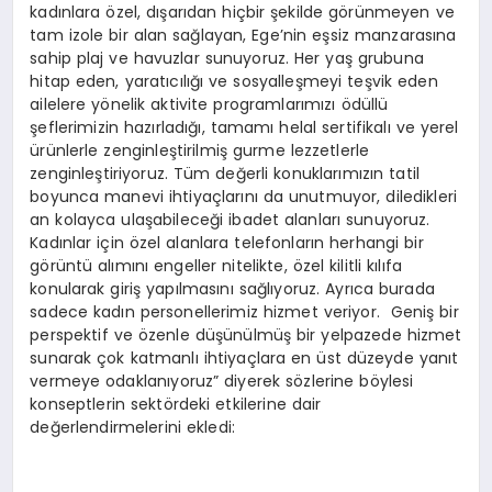
kadınlara özel, dışarıdan hiçbir şekilde görünmeyen ve
tam izole bir alan sağlayan, Ege’nin eşsiz manzarasına
sahip plaj ve havuzlar sunuyoruz. Her yaş grubuna
hitap eden, yaratıcılığı ve sosyalleşmeyi teşvik eden
ailelere yönelik aktivite programlarımızı ödüllü
şeflerimizin hazırladığı, tamamı helal sertifikalı ve yerel
ürünlerle zenginleştirilmiş gurme lezzetlerle
zenginleştiriyoruz. Tüm değerli konuklarımızın tatil
boyunca manevi ihtiyaçlarını da unutmuyor, diledikleri
an kolayca ulaşabileceği ibadet alanları sunuyoruz.
Kadınlar için özel alanlara telefonların herhangi bir
görüntü alımını engeller nitelikte, özel kilitli kılıfa
konularak giriş yapılmasını sağlıyoruz. Ayrıca burada
sadece kadın personellerimiz hizmet veriyor. Geniş bir
perspektif ve özenle düşünülmüş bir yelpazede hizmet
sunarak çok katmanlı ihtiyaçlara en üst düzeyde yanıt
vermeye odaklanıyoruz” diyerek sözlerine böylesi
konseptlerin sektördeki etkilerine dair
değerlendirmelerini ekledi: