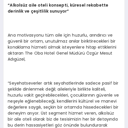
“Alkolsüz aile oteli konsepti, küresel rekabette
derinlik ve çeşitlilik sunuyor”
Ana motivasyonu tüm aile için huzurlu, arındırıcı ve
güvenli bir ortam, unutulmaz anılar biriktirecekleri bir
konaklama hizmeti almak isteyenlere hitap ettiklerini
aktaran The Oba Hotel Genel Müdürü Özgür Mesut
Adıgüzel,
“Seyehatseverler artık seyahatlerinde sadece pasif bir
şekilde dinlenmek değil; aileleriyle birlikte kaliteli,
huzurlu vakit geçirebilecekleri, çocuklarının güvenle ve
neşeyle eğlenebileceği, kendilerini kültürel ve manevi
değerlere saygılı, seçkin bir ortamda hissedecekleri bir
deneyim arıyor. Üst segment hizmet veren, alkolsüz
bir aile oteli olarak biz de tesisimizin her bir detayında
bu derin hassasiyetleri göz önünde bulundurarak