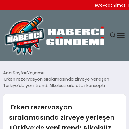
Cevdet Yılmaz: Türkiye İ
ANASAYFA
Ana Sayfa
Yaşam
Erken rezervasyon sıralamasında zirveye yerleşen
YAŞAM
Türkiye’de yeni trend: Alkolsüz aile oteli konsepti
SPOR
Erken rezervasyon
EKONOMI
sıralamasında zirveye yerleşen
Türkiye’de yeni trend: Alkolsüz
DÜNYA