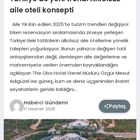
aile oteli konsepti
MAGAZIN
Aile Yılı ilan edilen 2025’te turizm trendleri değişiyor.
EĞITIM
Erken rezervasyon sıralamasında zirveye yerleşen
Türkiye’deki tatilcilerin alkolsüz aile otellerine yönelik
SAĞLIK
talepleri yoğunlaşıyor. Bunun yalnızca değişen tatil
anlayışlarından değil, derinleşen aile değerlerine ve
TEKNOLOJI
mahremiyete verilen önemden kaynaklandığını
açıklayan The Oba Hotel Genel Müdürü Özgür Mesut
Adıgüzel ise güneş, kum ve deniz üçgeninden ibaret
seyahatlerin geride kaldığını…
Haberci Gündemi
Paylaş
17 Haziran 2025