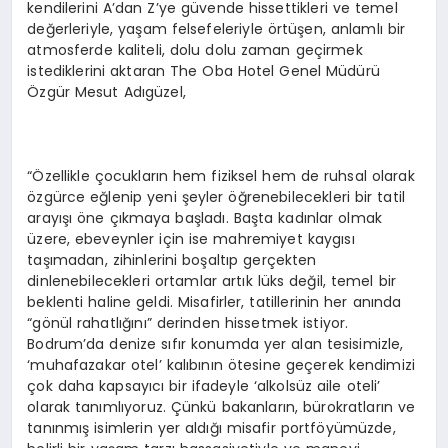
kendilerini A’dan Z’ye güvende hissettikleri ve temel
değerleriyle, yaşam felsefeleriyle örtüşen, anlamlı bir
atmosferde kaliteli, dolu dolu zaman geçirmek
istediklerini aktaran The Oba Hotel Genel Müdürü
Özgür Mesut Adıgüzel,
“Özellikle çocukların hem fiziksel hem de ruhsal olarak
özgürce eğlenip yeni şeyler öğrenebilecekleri bir tatil
arayışı öne çıkmaya başladı. Başta kadınlar olmak
üzere, ebeveynler için ise mahremiyet kaygısı
taşımadan, zihinlerini boşaltıp gerçekten
dinlenebilecekleri ortamlar artık lüks değil, temel bir
beklenti haline geldi. Misafirler, tatillerinin her anında
“gönül rahatlığını” derinden hissetmek istiyor.
Bodrum’da denize sıfır konumda yer alan tesisimizle,
‘muhafazakar otel’ kalıbının ötesine geçerek kendimizi
çok daha kapsayıcı bir ifadeyle ‘alkolsüz aile oteli’
olarak tanımlıyoruz. Çünkü bakanların, bürokratların ve
tanınmış isimlerin yer aldığı misafir portföyümüzde,