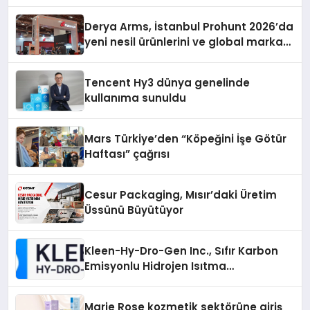
Derya Arms, İstanbul Prohunt 2026’da
yeni nesil ürünlerini ve global marka
vizyonunu sergiledi
Tencent Hy3 dünya genelinde
kullanıma sunuldu
Mars Türkiye’den “Köpeğini İşe Götür
Haftası” çağrısı
Cesur Packaging, Mısır’daki Üretim
Üssünü Büyütüyor
Kleen-Hy-Dro-Gen Inc., Sıfır Karbon
Emisyonlu Hidrojen Isıtma
Teknolojisinde ISO ve TSSA
Düzenleyici Onaylarını Aldı
Marie Rose kozmetik sektörüne giriş