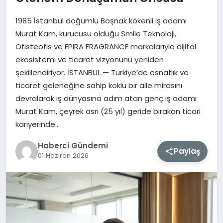
1985 İstanbul doğumlu Boşnak kökenli iş adamı
MAGAZIN
Murat Kam, kurucusu olduğu Smile Teknoloji,
Ofisteofis ve EPIRA FRAGRANCE markalarıyla dijital
EĞITIM
ekosistemi ve ticaret vizyonunu yeniden
şekillendiriyor. İSTANBUL — Türkiye’de esnaflık ve
SAĞLIK
ticaret geleneğine sahip köklü bir aile mirasını
devralarak iş dünyasına adım atan genç iş adamı
TEKNOLOJI
Murat Kam, çeyrek asrı (25 yıl) geride bırakan ticari
kariyerinde…
Haberci Gündemi
Paylaş
01 Haziran 2026