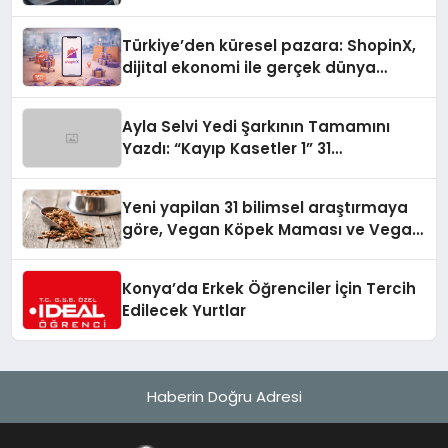
Türkiye’den küresel pazara: ShopinX,
dijital ekonomi ile gerçek dünya
alışverişini bir araya getirmeyi
hedefliyor
Ayla Selvi Yedi Şarkının Tamamını
Yazdı: “Kayıp Kasetler 1” 31
Temmuz’da Yayında
Yeni yapilan 31 bilimsel araştırmaya
göre, Vegan Köpek Maması ve Vegan
Kedi Mamasının İyi Sindirildiğini
Ortaya Koydu
Konya’da Erkek Öğrenciler İçin Tercih
Edilecek Yurtlar
Haberin Doğru Adresi