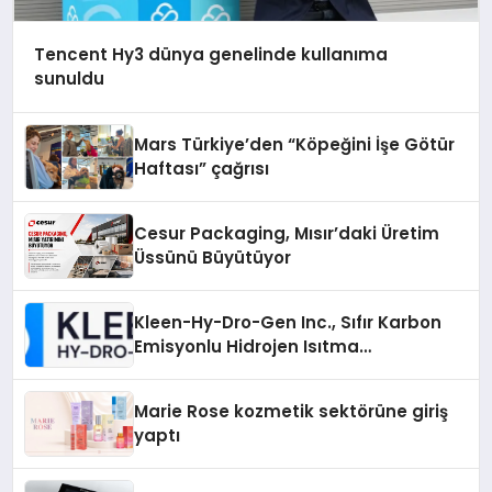
Tencent Hy3 dünya genelinde kullanıma
sunuldu
Mars Türkiye’den “Köpeğini İşe Götür
Haftası” çağrısı
Cesur Packaging, Mısır’daki Üretim
Üssünü Büyütüyor
Kleen-Hy-Dro-Gen Inc., Sıfır Karbon
Emisyonlu Hidrojen Isıtma
Teknolojisinde ISO ve TSSA
Düzenleyici Onaylarını Aldı
Marie Rose kozmetik sektörüne giriş
yaptı