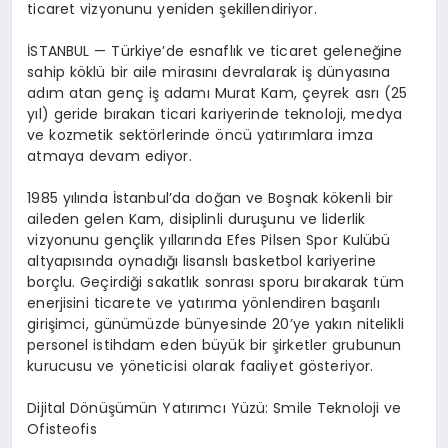
ticaret vizyonunu yeniden şekillendiriyor.
İSTANBUL — Türkiye’de esnaflık ve ticaret geleneğine
sahip köklü bir aile mirasını devralarak iş dünyasına
adım atan genç iş adamı Murat Kam, çeyrek asrı (25
yıl) geride bırakan ticari kariyerinde teknoloji, medya
ve kozmetik sektörlerinde öncü yatırımlara imza
atmaya devam ediyor.
1985 yılında İstanbul’da doğan ve Boşnak kökenli bir
aileden gelen Kam, disiplinli duruşunu ve liderlik
vizyonunu gençlik yıllarında Efes Pilsen Spor Kulübü
altyapısında oynadığı lisanslı basketbol kariyerine
borçlu. Geçirdiği sakatlık sonrası sporu bırakarak tüm
enerjisini ticarete ve yatırıma yönlendiren başarılı
girişimci, günümüzde bünyesinde 20’ye yakın nitelikli
personel istihdam eden büyük bir şirketler grubunun
kurucusu ve yöneticisi olarak faaliyet gösteriyor.
Dijital Dönüşümün Yatırımcı Yüzü: Smile Teknoloji ve
Ofisteofis