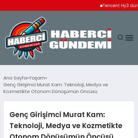
Tencent Hy3 dünya gen
ANASAYFA
Ana Sayfa
Yaşam
Genç Girişimci Murat Kam: Teknoloji, Medya ve
YAŞAM
Kozmetikte Otonom Dönüşümün Öncüsü
SPOR
Genç Girişimci Murat Kam:
EKONOMI
Teknoloji, Medya ve Kozmetikte
Otonom Dönüşümün Öncüsü
DÜNYA