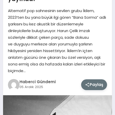
Alternatif pop sahnesinin sevilen grubu İkilem,
MAGAZIN
2023’ten bu yana büyük ilgi gören “Bana Sorma” adlı
şarkısını bu kez akustik bir düzenlemeyle
EĞITIM
dinleyicilerle buluşturuyor. Harun Çelik imzalı
sözleriyle dikkat çeken parça, sade dokusu
SAĞLIK
ve duyguyu merkeze alan yorumuyla şarkının
hikâyesini yeniden hissettiriyor. İkilem’in içten
TEKNOLOJI
anlatım gücünü öne çıkaran bu özel versiyon, aşk
sona ermiş olsa da hafızada kalan izleri etkileyici bir
biçimde…
Haberci Gündemi
Paylaş
05 Aralık 2025