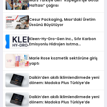
Mars Türkiye’den “Köpeğini İşe Götür
Haftası” çağrısı
Cesur Packaging, Mısır’daki Üretim
Üssünü Büyütüyor
Kleen-Hy-Dro-Gen Inc., Sıfır Karbon
Emisyonlu Hidrojen Isıtma
Teknolojisinde ISO ve TSSA
Düzenleyici Onaylarını Aldı
Marie Rose kozmetik sektörüne giriş
yaptı
Daikin’den akıllı iklimlendirmede yeni
dönem: Madoka Plus Türkiye’de
Daikin’den akıllı iklimlendirmede yeni
dönem: Madoka Plus Türkiye’de