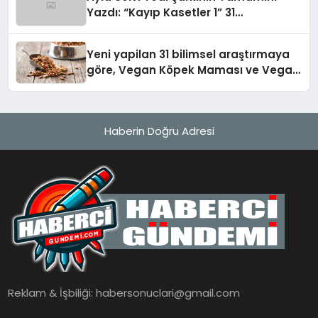
Yazdı: “Kayıp Kasetler 1” 31
Temmuz’da Yayında
Yeni yapilan 31 bilimsel araştırmaya
göre, Vegan Köpek Maması ve Vegan
Kedi Mamasının İyi Sindirildiğini
Ortaya Koydu
Haberin Doğru Adresi
Reklam & İşbiliği:
habersonuclari@gmail.com