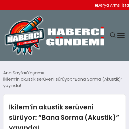
Derya Arms, İstanbul P
ANASAYFA
Ana Sayfa
Yaşam
İkilem’in akustik serüveni sürüyor: “Bana Sorma (Akustik)”
YAŞAM
yayında!
SPOR
İkilem’in akustik serüveni
EKONOMI
sürüyor: “Bana Sorma (Akustik)”
yayında!
DÜNYA