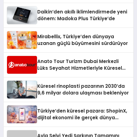
Daikin’den akıllı iklimlendirmede yeni
dönem: Madoka Plus Türkiye’de
Mirabellix, Türkiye’den dünyaya
uzanan güçlü büyümesini sürdürüyor
Anato Tour Turizm Dubai Merkezli
Lüks Seyahat Hizmetleriyle Küresel
Turizmde Öne Çıkıyor
Küresel rinoplasti pazarının 2030’da
9,6 milyar dolara ulaşması bekleniyor
Türkiye’den küresel pazara: ShopinX,
dijital ekonomi ile gerçek dünya
alışverişini bir araya getirmeyi
hedefliyor
Ayla Selvi Yedi Şarkının Tamamını