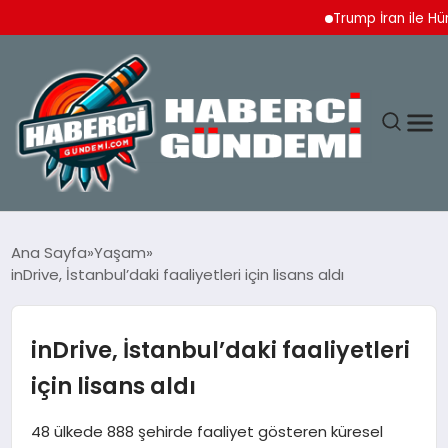
Trump İran ile Hürmüz
ANASAYFA
Ana Sayfa
Yaşam
inDrive, İstanbul’daki faaliyetleri için lisans aldı
YAŞAM
SPOR
inDrive, İstanbul’daki faaliyetleri
için lisans aldı
EKONOMI
48 ülkede 888 şehirde faaliyet gösteren küresel
DÜNYA