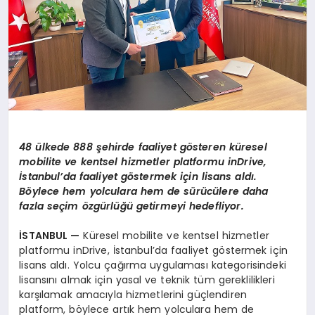
48 ülkede 888 şehirde faaliyet g
ö
steren
küresel
mobilite ve kentsel hizmetler platformu inDrive,
İstanbul’da faaliyet g
ö
stermek iç
in lisans ald
ı.
B
ö
ylece hem yolculara hem de sürücülere daha
fazla seçim
ö
zgürlüğü getirmeyi hedefliyor.
İSTANBUL —
Küresel mobilite ve kentsel hizmetler
platformu inDrive, İstanbul’da faaliyet göstermek için
lisans aldı. Yolcu çağırma uygulaması kategorisindeki
lisansını almak için yasal ve teknik tüm gereklilikleri
karşılamak amacıyla hizmetlerini güçlendiren
platform, böylece artık hem yolculara hem de