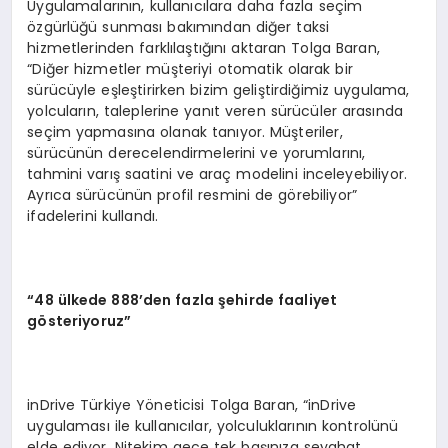
Uygulamalarının, kullanıcılara daha fazla seçim
özgürlüğü sunması bakımından diğer taksi
hizmetlerinden farklılaştığını aktaran Tolga Baran,
“Diğer hizmetler müşteriyi otomatik olarak bir
sürücüyle eşleştirirken bizim geliştirdiğimiz uygulama,
yolcuların, taleplerine yanıt veren sürücüler arasında
seçim yapmasına olanak tanıyor. Müşteriler,
sürücünün derecelendirmelerini ve yorumlarını,
tahmini varış saatini ve araç modelini inceleyebiliyor.
Ayrıca sürücünün profil resmini de görebiliyor”
ifadelerini kullandı.
“
48 ülkede 888’den fazla şehirde faaliyet
g
ö
steriyoruz”
inDrive Türkiye Yöneticisi Tolga Baran, “inDrive
uygulaması ile kullanıcılar, yolculuklarının kontrolünü
elde ediyor. Nitekim gece tek başınıza seyahat