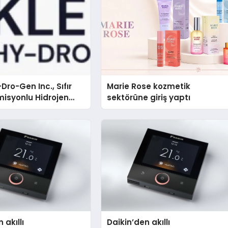
Dro-Gen Inc., Sıfır
Marie Rose kozmetik
isyonlu Hidrojen
sektörüne giriş yaptı
knolojisinde ISO ve
nleyici Onaylarını
 akıllı
Daikin’den akıllı