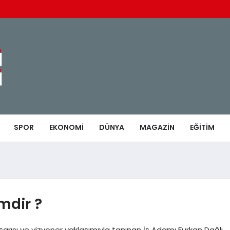
SPOR
EKONOMI
DÜNYA
MAGAZIN
EĞITIM
mdir ?
arısı ve vizyoner yaklaşımıyla tanınan İş Adamı Furkan Dağlı,