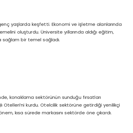
i genç yaşlarda keşfetti. Ekonomi ve işletme alanlarında
melini oluşturdu. Üniversite yıllarında aldığı eğitim,
a sağlam bir temel sağladı.
inde, konaklama sektörünün sunduğu fırsatları
ı Otelleri’ni kurdu. Otelcilik sektörüne getirdiği yenilikçi
önem, kısa sürede markasını sektörde öne çıkardı.