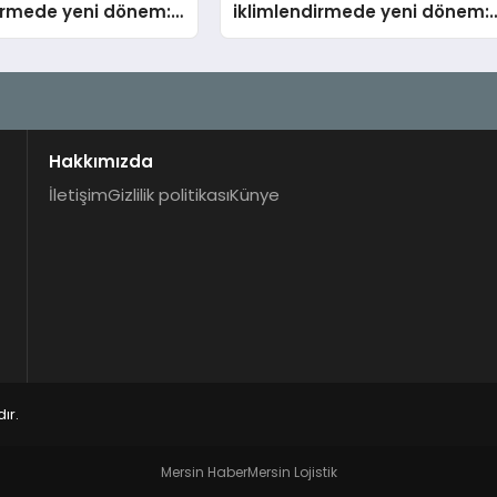
dirmede yeni dönem:
iklimlendirmede yeni dönem:
lus Türkiye’de
Madoka Plus Türkiye’de
Hakkımızda
İletişim
Gizlilik politikası
Künye
ır.
Mersin Haber
Mersin Lojistik