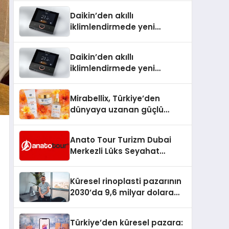
Türkiye’de
Daikin’den akıllı
iklimlendirmede yeni
dönem: Madoka Plus
Türkiye’de
Daikin’den akıllı
iklimlendirmede yeni
dönem: Madoka Plus
Türkiye’de
Mirabellix, Türkiye’den
dünyaya uzanan güçlü
büyümesini sürdürüyor
Anato Tour Turizm Dubai
Merkezli Lüks Seyahat
Hizmetleriyle Küresel
Turizmde Öne Çıkıyor
Küresel rinoplasti pazarının
2030’da 9,6 milyar dolara
ulaşması bekleniyor
Türkiye’den küresel pazara: