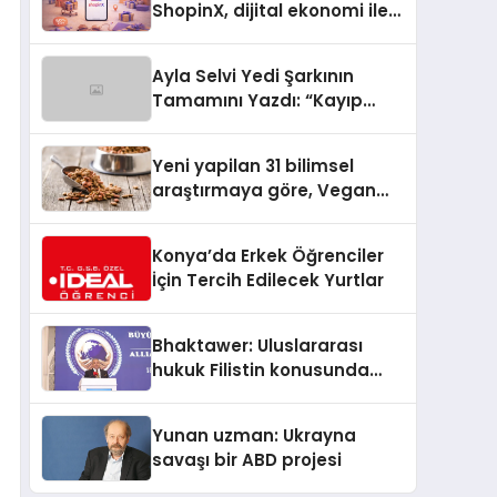
ShopinX, dijital ekonomi ile
gerçek dünya alışverişini bir
araya getirmeyi hedefliyor
Ayla Selvi Yedi Şarkının
Tamamını Yazdı: “Kayıp
Kasetler 1” 31 Temmuz’da
Yayında
Yeni yapilan 31 bilimsel
araştırmaya göre, Vegan
Köpek Maması ve Vegan
Kedi Mamasının İyi
Konya’da Erkek Öğrenciler
Sindirildiğini Ortaya Koydu
İçin Tercih Edilecek Yurtlar
Bhaktawer: Uluslararası
hukuk Filistin konusunda
çifte standart uyguluyor
Yunan uzman: Ukrayna
savaşı bir ABD projesi