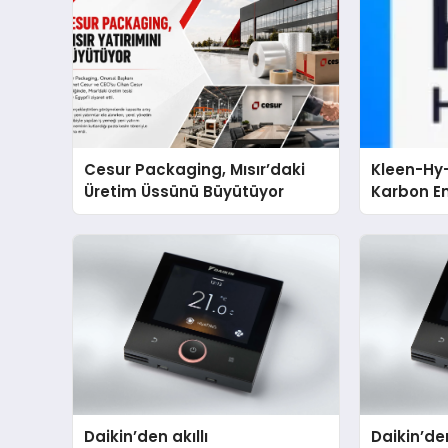
Cesur Packaging, Mısır’daki
Kleen-Hy-
Üretim Üssünü Büyütüyor
Karbon Em
Isıtma Te
TSSA Düze
Aldı
Daikin’den akıllı
Daikin’den