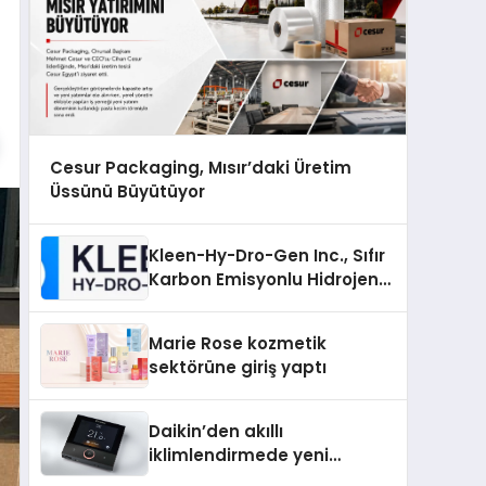
Cesur Packaging, Mısır’daki Üretim
Üssünü Büyütüyor
Kleen-Hy-Dro-Gen Inc., Sıfır
Karbon Emisyonlu Hidrojen
Isıtma Teknolojisinde ISO ve
TSSA Düzenleyici Onaylarını
Marie Rose kozmetik
Aldı
sektörüne giriş yaptı
Daikin’den akıllı
iklimlendirmede yeni
dönem: Madoka Plus