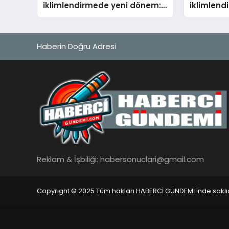
iklimlendirmede yeni dönem:
iklimlen
Madoka Plus Türkiye’de
Madoka P
Haberin Doğru Adresi
Reklam & İşbiliği:
habersonuclari@gmail.com
Copyright © 2025 Tüm hakları HABERCİ GÜNDEMİ 'nde saklıd