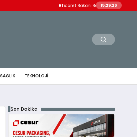
Ticaret Bakanı Bolat Sarp Gümrük Kapısı’nı 
15:29:27
SAĞLIK
TEKNOLOJI
Son Dakika