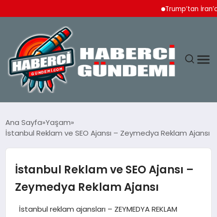
Trump’tan İran’a Ağır Te
ANASAYFA
Ana Sayfa
Yaşam
İstanbul Reklam ve SEO Ajansı – Zeymedya Reklam Ajansı
YAŞAM
SPOR
İstanbul Reklam ve SEO Ajansı –
Zeymedya Reklam Ajansı
EKONOMI
İstanbul reklam ajansları – ZEYMEDYA REKLAM
DÜNYA