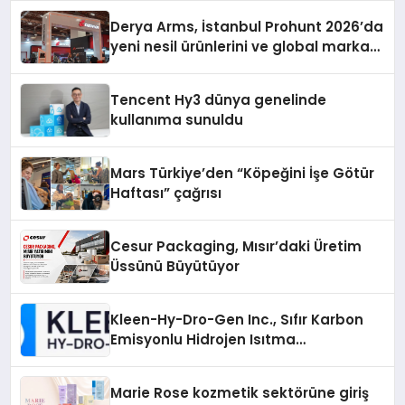
Derya Arms, İstanbul Prohunt 2026’da
yeni nesil ürünlerini ve global marka
vizyonunu sergiledi
Tencent Hy3 dünya genelinde
kullanıma sunuldu
Mars Türkiye’den “Köpeğini İşe Götür
Haftası” çağrısı
Cesur Packaging, Mısır’daki Üretim
Üssünü Büyütüyor
Kleen-Hy-Dro-Gen Inc., Sıfır Karbon
Emisyonlu Hidrojen Isıtma
Teknolojisinde ISO ve TSSA
Düzenleyici Onaylarını Aldı
Marie Rose kozmetik sektörüne giriş