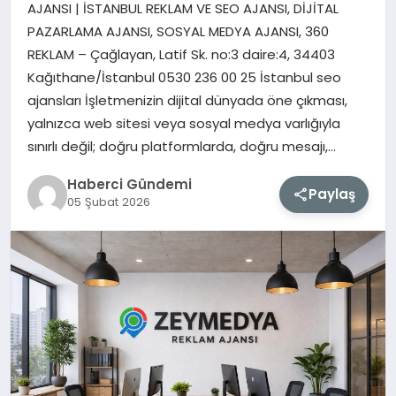
AJANSI | İSTANBUL REKLAM VE SEO AJANSI, DİJİTAL
PAZARLAMA AJANSI, SOSYAL MEDYA AJANSI, 360
MAGAZIN
REKLAM – Çağlayan, Latif Sk. no:3 daire:4, 34403
Kağıthane/İstanbul 0530 236 00 25 İstanbul seo
EĞITIM
ajansları İşletmenizin dijital dünyada öne çıkması,
yalnızca web sitesi veya sosyal medya varlığıyla
SAĞLIK
sınırlı değil; doğru platformlarda, doğru mesajı,…
TEKNOLOJI
Haberci Gündemi
Paylaş
05 Şubat 2026