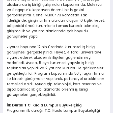
uluslararası iş birliği çalışmaları kapsamında, Malezya
ve Singapur’u kapsayan önemli bir iş gezisi
gerçekleştirdi. Genel Müdür Ali Ramazan Tak
liderliğinde, girişimci firmalardan oluşan 10 kişilik heyet,
bölgedeki öncü kurumlarla temas kurarak teknoloji,
girişimcilik ve yatırım alanlarında çok boyutlu
görüşmeler yaptı.
Ziyaret boyunca 12’nin üzerinde kurumsal iş birliği
görüşmesi gerçekleştirildi. Heyet, 4 farklı üniversiteyi
ziyaret ederek akademik ilişkileri güçlendirmeyi
hedefledi. Ayrıca, 5 ayrı kurumsal yapıyla iş birliği
toplantıları yapıldı ve 2 yatırım kurumu ile görüşmeler
gerçekleştirildi. Program kapsamında 50’yi aşkın firma
ile birebir görüşmeler yapılarak, potansiyel ortaklıkların
temelleri atıldı. Ayrıca çip teknolojisi, kart tasarımı ve
dijital bankacılık gibi alanlarda önemli iş birliği
görüşmeleri gerçekleştirildi.
İlk Durak T.C. Kuala Lumpur Büyü
kel
çiliği
Programın ilk durağı, T.C. Kuala Lumpur Büyükelçiliği