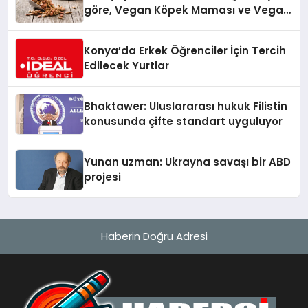
göre, Vegan Köpek Maması ve Vegan
Kedi Mamasının İyi Sindirildiğini
Ortaya Koydu
Konya’da Erkek Öğrenciler İçin Tercih
Edilecek Yurtlar
Bhaktawer: Uluslararası hukuk Filistin
konusunda çifte standart uyguluyor
Yunan uzman: Ukrayna savaşı bir ABD
projesi
Haberin Doğru Adresi