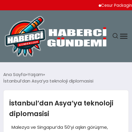
Cesur Packaging, Mısı
ANASAYFA
Ana Sayfa
Yaşam
İstanbul’dan Asya’ya teknoloji diplomasisi
YAŞAM
SPOR
İstanbul’dan Asya’ya teknoloji
diplomasisi
EKONOMI
Malezya ve Singapur’da 50’yi aşkın görüşme,
DÜNYA