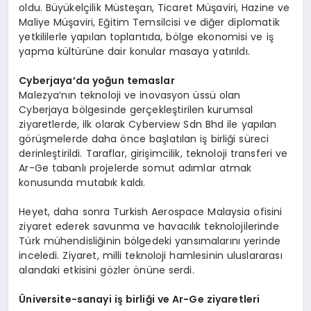
oldu. Büyükelçilik Müsteşarı, Ticaret Müşaviri, Hazine ve
Maliye Müşaviri, Eğitim Temsilcisi ve diğer diplomatik
yetkililerle yapılan toplantıda, bölge ekonomisi ve iş
yapma kültürüne dair konular masaya yatırıldı.
Cyberjaya
’
da
yoğun temaslar
Malezya’nın teknoloji ve inovasyon üssü olan
Cyberjaya bölgesinde gerçekleştirilen kurumsal
ziyaretlerde, ilk olarak Cyberview Sdn Bhd ile yapılan
görüşmelerde daha önce başlatılan iş birliği süreci
derinleştirildi. Taraflar, girişimcilik, teknoloji transferi ve
Ar-Ge tabanlı projelerde somut adımlar atmak
konusunda mutabık kaldı.
Heyet, daha sonra Turkish Aerospace Malaysia ofisini
ziyaret ederek savunma ve havacılık teknolojilerinde
Türk mühendisliğinin bölgedeki yansımalarını yerinde
inceledi. Ziyaret, milli teknoloji hamlesinin uluslararası
alandaki etkisini gözler önüne serdi.
Ü
niversite-sanayi iş birliği ve Ar-Ge ziyaretleri