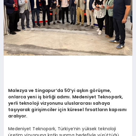
Malezya ve Singapur
’
da 50
’
yi aşkın g
ö
rüşme,
onlarca yeni iş birliğ
i ad
ımı. Medeniyet Teknopark,
yerli teknoloji vizyonunu uluslararası sahaya
taşıyarak girişimciler için küresel fırsatların kapısını
aralıyor.
Medeniyet Teknopark, Türkiye’nin yüksek teknoloji
üretim vizyonuna katkı sunma hedefiyle yürüttüğü