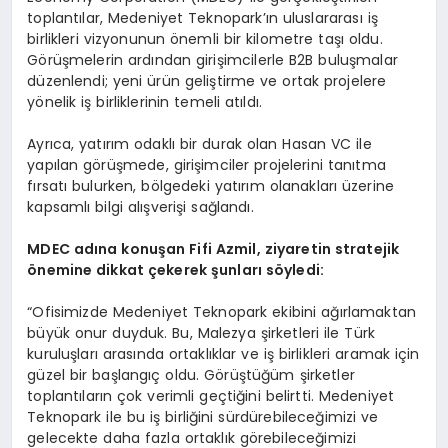
toplantılar, Medeniyet Teknopark’ın uluslararası iş
birlikleri vizyonunun önemli bir kilometre taşı oldu.
Görüşmelerin ardından girişimcilerle B2B buluşmalar
düzenlendi; yeni ürün geliştirme ve ortak projelere
yönelik iş birliklerinin temeli atıldı.
Ayrıca, yatırım odaklı bir durak olan Hasan VC ile
yapılan görüşmede, girişimciler projelerini tanıtma
fırsatı bulurken, bölgedeki yatırım olanakları üzerine
kapsamlı bilgi alışverişi sağlandı.
MDEC ad
ına konuşan Fifi Azmil, ziyaretin stratejik
ö
nemine dikkat çekerek şunları s
ö
yledi:
“Ofisimizde Medeniyet Teknopark ekibini ağırlamaktan
büyük onur duyduk. Bu, Malezya şirketleri ile Türk
kuruluşları arasında ortaklıklar ve iş birlikleri aramak için
güzel bir başlangıç oldu. Görüştüğüm şirketler
toplantıların çok verimli geçtiğini belirtti. Medeniyet
Teknopark ile bu iş birliğini sürdürebileceğimizi ve
gelecekte daha fazla ortaklık görebileceğimizi