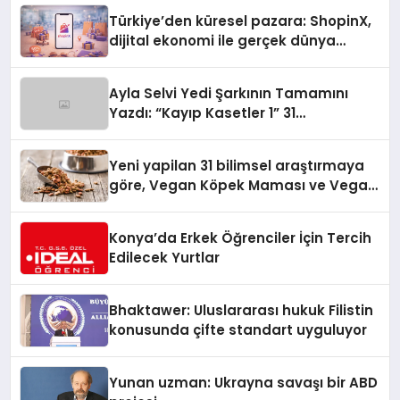
Türkiye’den küresel pazara: ShopinX,
dijital ekonomi ile gerçek dünya
alışverişini bir araya getirmeyi
hedefliyor
Ayla Selvi Yedi Şarkının Tamamını
Yazdı: “Kayıp Kasetler 1” 31
Temmuz’da Yayında
Yeni yapilan 31 bilimsel araştırmaya
göre, Vegan Köpek Maması ve Vegan
Kedi Mamasının İyi Sindirildiğini
Ortaya Koydu
Konya’da Erkek Öğrenciler İçin Tercih
Edilecek Yurtlar
Bhaktawer: Uluslararası hukuk Filistin
konusunda çifte standart uyguluyor
Yunan uzman: Ukrayna savaşı bir ABD