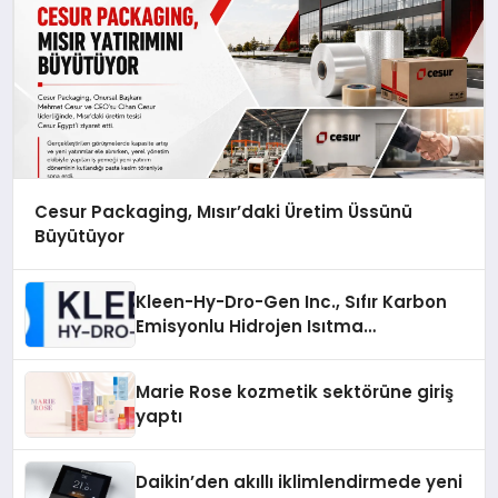
Cesur Packaging, Mısır’daki Üretim Üssünü
Büyütüyor
Kleen-Hy-Dro-Gen Inc., Sıfır Karbon
Emisyonlu Hidrojen Isıtma
Teknolojisinde ISO ve TSSA
Düzenleyici Onaylarını Aldı
Marie Rose kozmetik sektörüne giriş
yaptı
Daikin’den akıllı iklimlendirmede yeni