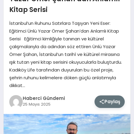
Kitap Serisi
MAGAZIN
İstanbul’un Ruhunu Satırlara Taşıyan Yeni Eser:
EĞITIM
Eğitimci Ünlü Yazar Ömer Şahan’dan Anlamlı Kitap
Serisi Eğitimci kimliğiyle tanınan ve kültürel
SAĞLIK
çalışmalarıyla da adından söz ettiren Ünlü Yazar
Ömer Şahan, İstanbul’un tarihî ve kültürel mirasına
TEKNOLOJI
ışık tutan yeni kitap serisini okuyucularla buluşturdu.
Kadıköy Life tarafından duyurulan bu özel proje,
şehrin ruhunu kelimelere döken güçlü anlatımıyla
dikkat…
Haberci Gündemi
Paylaş
25 Mayıs 2025