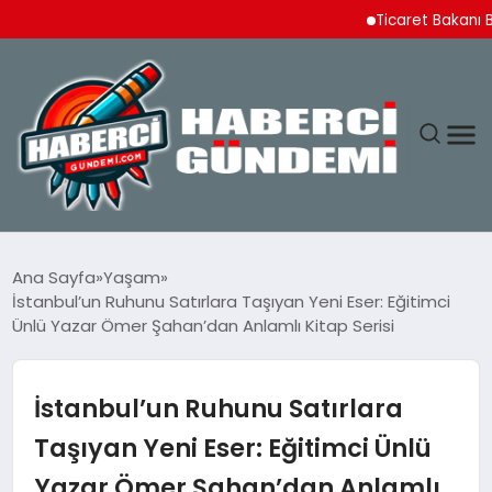
Ticaret Bakanı Bolat 
ANASAYFA
Ana Sayfa
Yaşam
İstanbul’un Ruhunu Satırlara Taşıyan Yeni Eser: Eğitimci
YAŞAM
Ünlü Yazar Ömer Şahan’dan Anlamlı Kitap Serisi
SPOR
İstanbul’un Ruhunu Satırlara
EKONOMI
Taşıyan Yeni Eser: Eğitimci Ünlü
Yazar Ömer Şahan’dan Anlamlı
DÜNYA