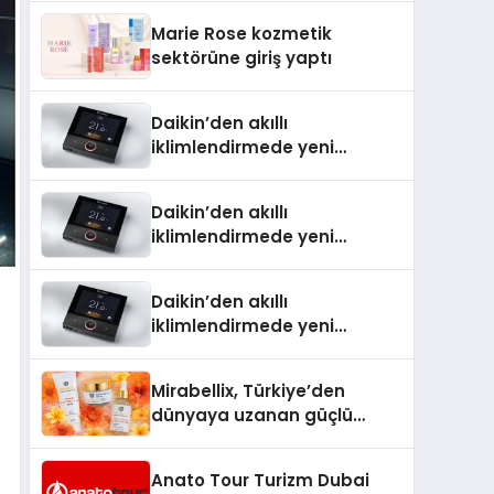
TSSA Düzenleyici Onaylarını
Marie Rose kozmetik
Aldı
sektörüne giriş yaptı
Daikin’den akıllı
iklimlendirmede yeni
dönem: Madoka Plus
Türkiye’de
Daikin’den akıllı
iklimlendirmede yeni
dönem: Madoka Plus
Türkiye’de
Daikin’den akıllı
iklimlendirmede yeni
dönem: Madoka Plus
Türkiye’de
Mirabellix, Türkiye’den
dünyaya uzanan güçlü
büyümesini sürdürüyor
Anato Tour Turizm Dubai