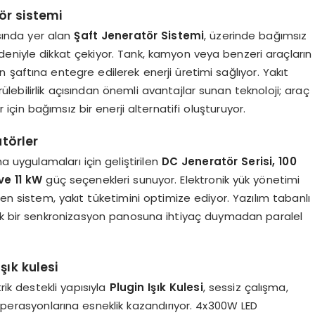
ör sistemi
asında yer alan
Şaft Jeneratör Sistemi
, üzerinde bağımsız
eniyle dikkat çekiyor. Tank, kamyon veya benzeri araçların
şaftına entegre edilerek enerji üretimi sağlıyor. Yakıt
rülebilirlik açısından önemli avantajlar sunan teknoloji; araç
çin bağımsız bir enerji alternatifi oluşturuyor.
atörler
a uygulamaları için geliştirilen
DC Jeneratör Serisi, 100
ve 11 kW
güç seçenekleri sunuyor. Elektronik yük yönetimi
en sistem, yakıt tüketimini optimize ediyor. Yazılım tabanlı
 ek bir senkronizasyon panosuna ihtiyaç duymadan paralel
şık kulesi
k destekli yapısıyla
Plugin Işık Kulesi
, sessiz çalışma,
ha operasyonlarına esneklik kazandırıyor. 4x300W LED