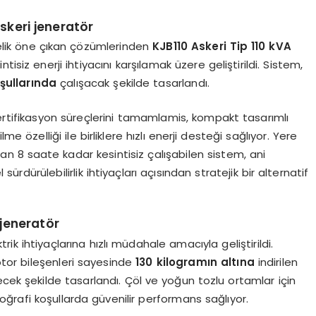
skeri jeneratör
lik öne çıkan çözümlerinden
KJB110 Askeri Tip 110 kVA
ntisiz enerji ihtiyacını karşılamak üzere geliştirildi. Sistem,
şullarında
çalışacak şekilde tasarlandı.
ertifikasyon süreçlerini tamamlamis, kompakt tasarımlı
 özelliği ile birliklere hızlı enerji desteği sağlıyor. Yere
n 8 saate kadar kesintisiz çalışabilen sistem, ani
dürülebilirlik ihtiyaçları açısından stratejik bir alternatif
 jeneratör
trik ihtiyaçlarına hızlı müdahale amacıyla geliştirildi.
tor bileşenleri sayesinde
130 kilogramın altına
indirilen
ecek şekilde tasarlandı. Çöl ve yoğun tozlu ortamlar için
coğrafi koşullarda güvenilir performans sağlıyor.