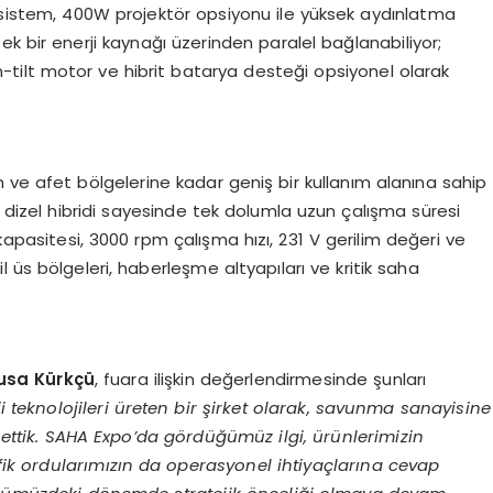
n sistem, 400W projektör opsiyonu ile yüksek aydınlatma
 tek bir enerji kaynağı üzerinden paralel bağlanabiliyor;
-tilt motor ve hibrit batarya desteği opsiyonel olarak
 ve afet bölgelerine kadar geniş bir kullanım alanına sahip
 dizel hibridi sayesinde tek dolumla uzun çalışma süresi
apasitesi, 3000 rpm çalışma hızı, 231 V gerilim değeri ve
 üs bölgeleri, haberleşme altyapıları ve kritik saha
usa Kürkçü
, fuara ilişkin değerlendirmesinde şunları
ji teknolojileri üreten bir şirket olarak, savunma sanayisine
a ettik. SAHA Expo’da gördüğümüz ilgi, ürünlerimizin
tefik ordularımızın da operasyonel ihtiyaçlarına cevap