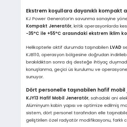
Ekstrem koşullara dayanıklı kompakt a
KJ Power Generator’ın savunma sanayine yöne
Kompakt Jeneratör
, kritik operasyonlarda kesi
−35°C ile +55°C arasındaki ekstrem iklim ko
Helikopterle aktif durumda taşınabilen
LVAD
s
KJB110, operasyon bölgesine doğrudan indirilebilme
bırakıldıktan sonra dış desteğe ihtiyaç duymada
konuşlanma, geçici üs kurulumu ve operasyonel sür
sunuyor.
Dört personelle taşınabilen hafif mobil
KJY13 Hafif Mobil Jeneratör
, sahadaki ani elek
Alüminyum kabin yapısı ve optimize edilmiş mo
sistem, dört personel tarafından elle taşınabil
geliştirilen özel radyatör modifikasyonu, farklı 