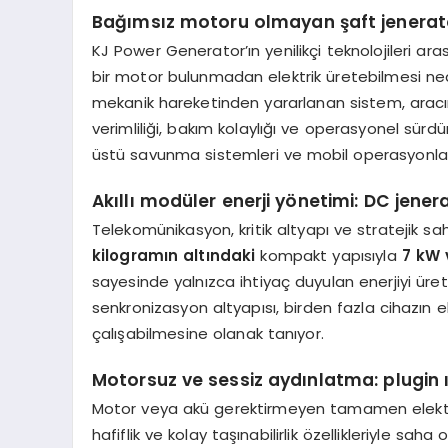
Bağımsız motoru olmayan şaft jenerat
KJ Power Generator’ın yenilikçi teknolojileri ar
bir motor bulunmadan elektrik üretebilmesi ned
mekanik hareketinden yararlanan sistem, aracın 
verimliliği, bakım kolaylığı ve operasyonel sürdü
üstü savunma sistemleri ve mobil operasyonlar i
Akıllı modüler enerji yönetimi: DC jener
Telekomünikasyon, kritik altyapı ve stratejik sah
kilogramın altındaki
kompakt yapısıyla
7 kW 
sayesinde yalnızca ihtiyaç duyulan enerjiyi üret
senkronizasyon altyapısı, birden fazla cihazın
çalışabilmesine olanak tanıyor.
Motorsuz ve sessiz aydınlatma: plugin ı
Motor veya akü gerektirmeyen tamamen elektri
hafiflik ve kolay taşınabilirlik özellikleriyle sa