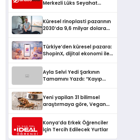
Merkezli Lüks Seyahat
Hizmetleriyle Küresel
Turizmde Öne Çıkıyor
Küresel rinoplasti pazarının
2030’da 9,6 milyar dolara
ulaşması bekleniyor
Türkiye’den küresel pazara:
ShopinX, dijital ekonomi ile
gerçek dünya alışverişini bir
araya getirmeyi hedefliyor
Ayla Selvi Yedi Şarkının
Tamamını Yazdı: “Kayıp
Kasetler 1” 31 Temmuz’da
Yayında
Yeni yapilan 31 bilimsel
araştırmaya göre, Vegan
Köpek Maması ve Vegan
Kedi Mamasının İyi
Konya’da Erkek Öğrenciler
Sindirildiğini Ortaya Koydu
İçin Tercih Edilecek Yurtlar