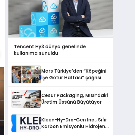
Tencent Hy3 dünya genelinde
kullanıma sunuldu
Mars Türkiye’den “Köpeğini
İşe Götür Haftası” çağrısı
Cesur Packaging, Mısır’daki
Üretim Üssünü Büyütüyor
Kleen-Hy-Dro-Gen Inc., Sıfır
Karbon Emisyonlu Hidrojen
Isıtma Teknolojisinde ISO ve