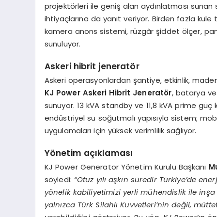
projektörleri ile geniş alan aydınlatması suna
ihtiyaçlarına da yanıt veriyor. Birden fazla kule
kamera anons sistemi, rüzgâr şiddet ölçer, pan
sunuluyor.
Askeri hibrit jeneratör
Askeri operasyonlardan şantiye, etkinlik, maden
KJ Power Askeri Hibrit Jeneratör
, batarya ve
sunuyor. 13 kVA standby ve 11,8 kVA prime güç k
endüstriyel su soğutmalı yapısıyla sistem; mobil
uygulamaları için yüksek verimlilik sağlıyor.
Yönetim açıklaması
KJ Power Generator Yönetim Kurulu Başkanı
M
söyledi:
“Otuz yılı aşkın süredir Türkiye’de ener
yönelik kabiliyetimizi yerli mühendislik ile inş
yalnızca Türk Silahlı Kuvvetleri’nin değil, müt