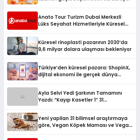
Anato Tour Turizm Dubai Merkezli
Lüks Seyahat Hizmetleriyle Küresel
Turizmde Öne Çıkıyor
Küresel rinoplasti pazarının 2030’da
9,6 milyar dolara ulaşması bekleniyor
Türkiye’den küresel pazara: ShopinX,
dijital ekonomi ile gerçek dünya
alışverişini bir araya getirmeyi
hedefliyor
Ayla Selvi Yedi Şarkının Tamamını
Yazdı: “Kayıp Kasetler 1” 31
Temmuz’da Yayında
Yeni yapilan 31 bilimsel araştırmaya
göre, Vegan Köpek Maması ve Vegan
Kedi Mamasının İyi Sindirildiğini
Ortaya Koydu