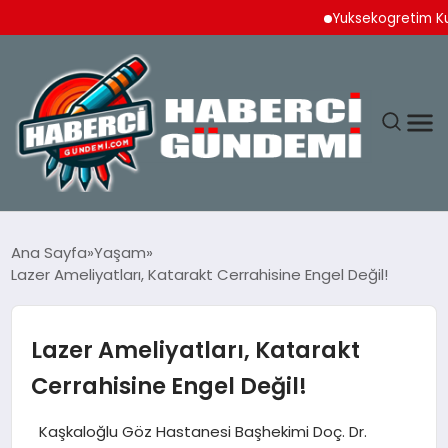
Yuksekogretim Kurulund
ANASAYFA
Ana Sayfa
Yaşam
Lazer Ameliyatları, Katarakt Cerrahisine Engel Değil!
YAŞAM
SPOR
Lazer Ameliyatları, Katarakt
Cerrahisine Engel Değil!
EKONOMI
Kaşkaloğlu Göz Hastanesi Başhekimi Doç. Dr.
DÜNYA